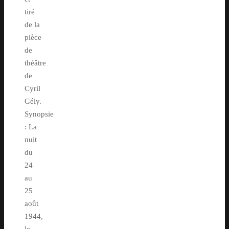
tiré
de la
pièce
de
théâtre
de
Cyril
Gély.
Synopsie
: La
nuit
du
24
au
25
août
1944,