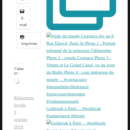
E-
mail
Imprimer
J’aime
ça :
Chargement…
Rédacteurs
Invités
Goldorak à Paris . . #goldorak
3
#animejapon #dessin
octobre
2019