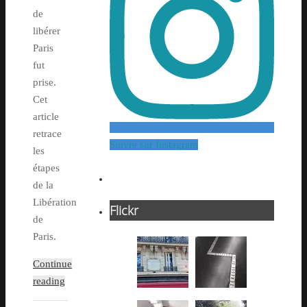
de
libérer
Paris
fut
prise.
Cet
article
retrace
Suivre sur Instagram
les
étapes
de la
Libération
Flickr
de
Paris.
Continue
reading