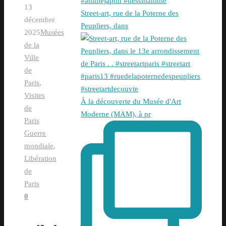
13
Street-art, rue de la Poterne des
décembre
Peupliers, dans
2025
Musées
de la
Ville
de
Paris
,
Visites
À la découverte du Musée d'Art
de
Moderne (MAM), à pr
Paris
Guerre
mondiale
,
Libération
de
Paris
0