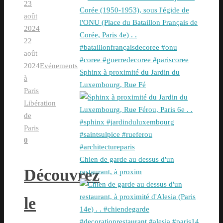
23
août
2024
22
août
2024
Evénements
Sphinx à proximité du Jardin du
à
Luxembourg, Rue Fé
Paris
Libération
de
Paris
0
Chien de garde au dessus d'un
Découvrez
restaurant, à proxim
le