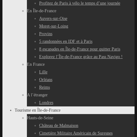
Profitez de Paris à vélo le temps d’une journée
En Île-de-France
Auvers-sur-Oise
Moret-sur-Loing
Provins
5 randonnées en IDF et à Paris
8 escapades en Île-de-France pour quitter Paris
Explorez l’Île-de-France grâce au Pass Navigo !
En France
Lille
Orléans
Reims
A l’étranger
Londres
Tourisme en Île-de-France
Hauts-de-Seine
Château de Malmaison
Cimetière Militaire Américain de Suresnes