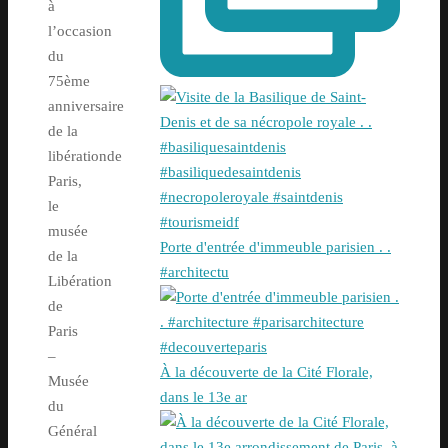
à
l’occasion
du
75ème
anniversaire
de la
libérationde
Paris,
le
musée
Porte d'entrée d'immeuble parisien . .
de la
#architectu
Libération
de
Paris
–
À la découverte de la Cité Florale,
Musée
dans le 13e ar
du
Général