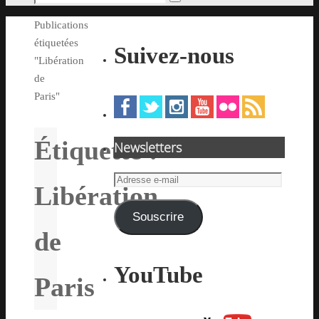
Rechercher
pour
Accueil
Publications
:
étiquetées
Suivez-nous
"Libération
de
Paris"
Étiquette :
Newsletters
Adresse
Libération
e-
mail
Souscrire
de
YouTube
Paris