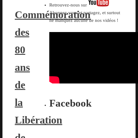
Retrouvez-nous sur
Commémoration
Abonnez-vous et partagez, et surtout
ne manquez aucune de nos vidéos !
des
80
ans
de
la
Facebook
Libération
de