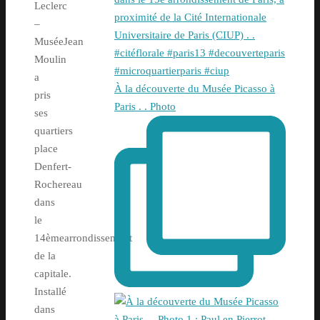
Leclerc
–
MuséeJean
Moulin
a
À la découverte du Musée Picasso à
pris
Paris . . Photo
ses
quartiers
place
Denfert-
Rochereau
dans
le
14èmearrondissement
de la
capitale.
Installé
dans