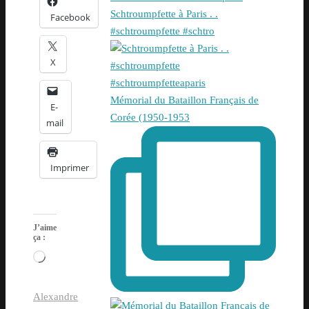
Schtroumpfette à Paris . .
Facebook
#schtroumpfette #schtro
X
Mémorial du Bataillon Français de
E-
Corée (1950-1953
mail
Imprimer
J’aime
ça :
Chargement…
Alexandre