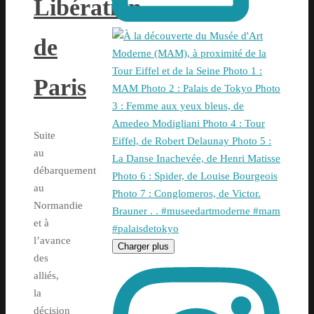
Libération
de
Paris
Suite
au
débarquement
au
Normandie
et à
l’avance
Charger plus
des
alliés,
la
décision