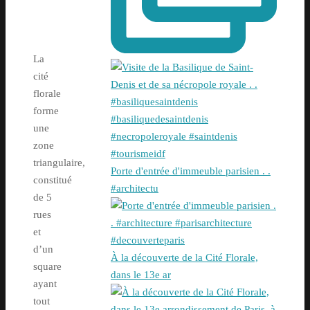
La
cité
florale
forme
une
zone
triangulaire,
Porte d'entrée d'immeuble parisien . .
constitué
#architectu
de 5
rues
et
d’un
À la découverte de la Cité Florale,
square
dans le 13e ar
ayant
tout