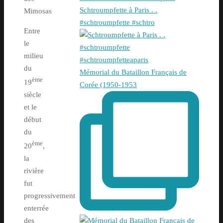
Schtroumpfette à Paris . .
Mimosas
#schtroumpfette #schtro
Entre
le
milieu
du
Mémorial du Bataillon Français de
ème
19
Corée (1950-1953
siècle
et le
début
du
ème
20
,
la
rivière
fut
progressivement
enterrée
des