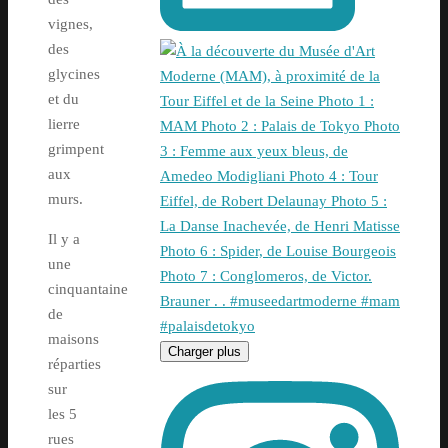
vignes,
des
glycines
et du
lierre
grimpent
aux
murs.
Il y a
une
cinquantaine
de
maisons
Charger plus
réparties
sur
les 5
rues