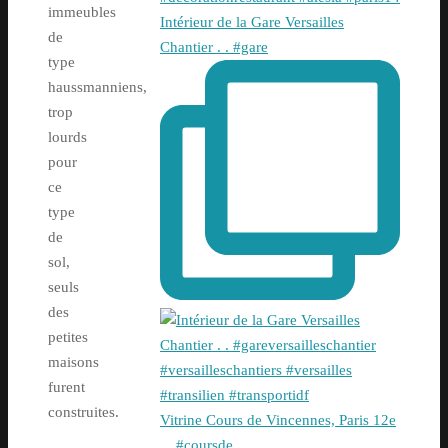
immeubles
Intérieur de la Gare Versailles
de
Chantier . . #gare
type
haussmanniens,
trop
lourds
pour
ce
type
de
sol,
seuls
des
petites
maisons
furent
construites.
Vitrine Cours de Vincennes, Paris 12e
. . #coursde