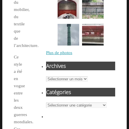
du
mobilier,
du
textile
que
de
l’architecture.
Plus de photos
Ce
style
Archives
a été
en
Archives
vogue
Catégories
entre
les
Catégories
deux
guerres
mondiales.
Ces