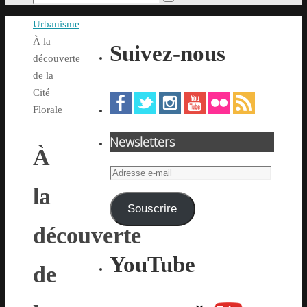
Rechercher
pour
Accueil
Urbanisme
:
À la
Suivez-nous
découverte
de la
Cité
Florale
Newsletters
À
Adresse
e-
la
mail
Souscrire
découverte
YouTube
de