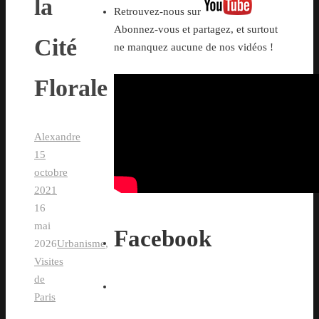
la
Retrouvez-nous sur
Abonnez-vous et partagez, et surtout
Cité
ne manquez aucune de nos vidéos !
Florale
Alexandre
15
octobre
2021
16
mai
Facebook
2026
Urbanisme
,
Visites
de
Paris