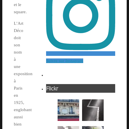
et le
square.
L’Art
Déco
doit
son
nom
à
Suivre sur Instagram
une
exposition
à
Flickr
Paris
en
1925,
englobant
aussi
bien