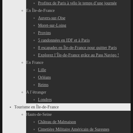
Profitez de Paris à vélo le temps d’une journée
En Île-de-France
Auvers-sur-Oise
Moret-sur-Loing
Provins
5 randonnées en IDF et à Paris
8 escapades en Île-de-France pour quitter Paris
Explorez l’Île-de-France grâce au Pass Navigo !
En France
Lille
Orléans
Reims
A l’étranger
Londres
Tourisme en Île-de-France
Hauts-de-Seine
Château de Malmaison
Cimetière Militaire Américain de Suresnes