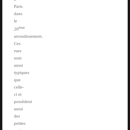
Paris
dans
le
ème
20
arrondissement.
Ces
rues
sont
aussi
typiques
que
celle-
ci et
possèdent
aussi
des
petites