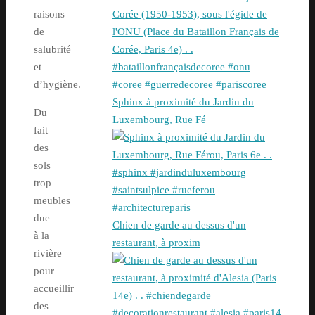
raisons
de
salubrité
et
d’hygiène.
Sphinx à proximité du Jardin du
Du
Luxembourg, Rue Fé
fait
des
sols
trop
meubles
due
Chien de garde au dessus d'un
à la
restaurant, à proxim
rivière
pour
accueillir
des