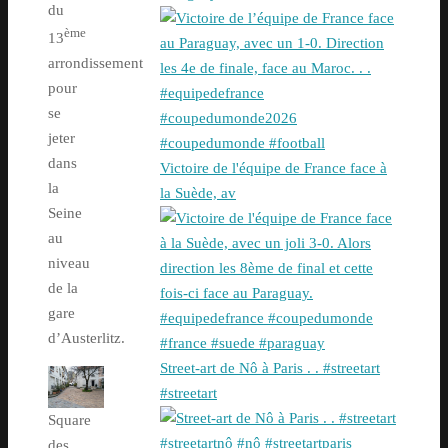
du
ème
13
arrondissement
pour
se
jeter
dans
Victoire de l'équipe de France face à
la
la Suède, av
Seine
au
niveau
de la
gare
d’Austerlitz.
Street-art de Nô à Paris . . #streetart
#streetart
Square
des