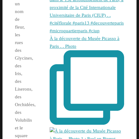
un
nom
de
fleur,
les
À la découverte du Musée Picasso à
rues
Paris . . Photo
des
Glycines,
des
Iris,
des
Liserons,
des
Orchidées,
des
Volubilis
et le
square