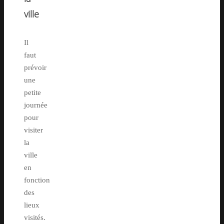
ville
Il
faut
prévoir
une
petite
journée
pour
visiter
la
ville
en
fonction
des
lieux
visités.