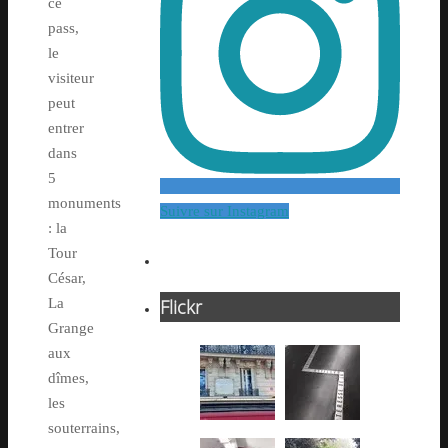
ce
pass,
le
visiteur
peut
entrer
dans
5
monuments
Suivre sur Instagram
: la
Tour
César,
Flickr
La
Grange
aux
dîmes,
les
souterrains,