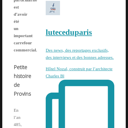
particularité
est
d’avoir
été
un
luteceduparis
important
carrefour
commercial.
Des news, des reportages exclusifs,
des interviews et des bonnes adresses.
Petite
Hôtel Nozal, construit par l’architecte
histoire
Charles Bl
de
Provins
En
l’an
485,