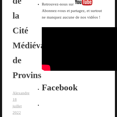
de
Retrouvez-nous sur
Abonnez-vous et partagez, et surtout
la
ne manquez aucune de nos vidéos !
Cité
Médiévale
de
Provins
Facebook
Alexandre
18
juillet
2022