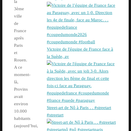
la
3ème
ville
de
France
après
Paris
Victoire de l'équipe de France face à
et
la Suède, av
Rouen.
A ce
moment-
là,
Provins
avait
environ
Street-art de Nô à Paris . . #streetart
10.000
#streetart
habitants
(aujourd’hui,