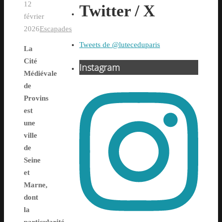
12
Twitter / X
février
2026
Escapades
Tweets de @luteceduparis
La
Cité
Instagram
Médiévale
de
Provins
est
une
ville
de
Seine
et
Marne,
dont
la