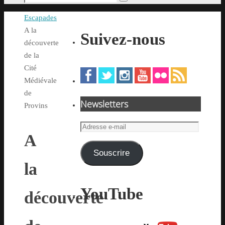
Rechercher
pour
Accueil
Escapades
:
A la
Suivez-nous
découverte
de la
Cité
Médiévale
de
Newsletters
Provins
Adresse
A
e-
mail
Souscrire
la
YouTube
découverte