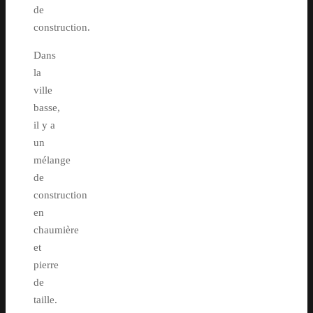
de
construction.
Dans
la
ville
basse,
il y a
un
mélange
de
construction
en
chaumière
et
pierre
de
taille.