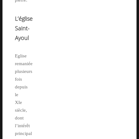
pierre.
L’église
Saint-
Ayoul
Eglise
remaniée
plusieurs
fois
depuis
le
XIe
siècle,
dont
l’intérêt
principal