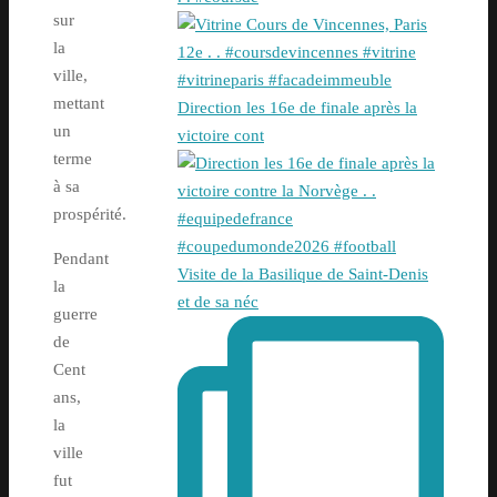
sur
la
ville,
mettant
Direction les 16e de finale après la
un
victoire cont
terme
à sa
prospérité.
Pendant
Visite de la Basilique de Saint-Denis
la
et de sa néc
guerre
de
Cent
ans,
la
ville
fut