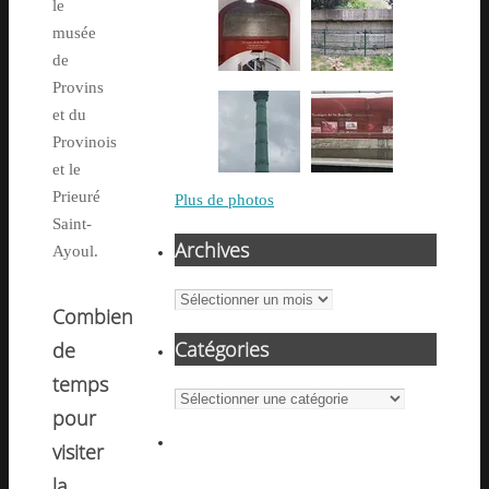
le
musée
de
Provins
et du
Provinois
et le
Prieuré
Plus de photos
Saint-
Archives
Ayoul.
Archives
Combien
de
Catégories
temps
Catégories
pour
visiter
la