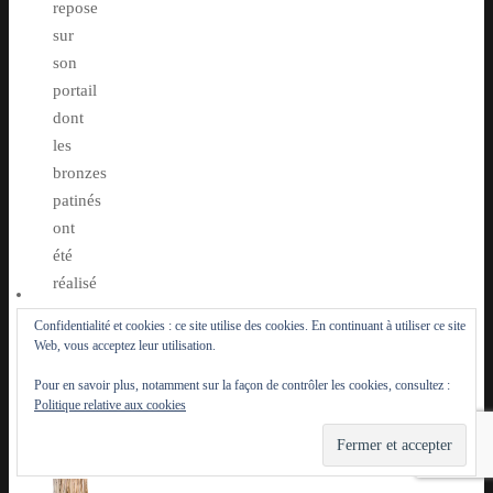
repose
sur
son
portail
dont
les
bronzes
patinés
ont
été
réalisé
par
Confidentialité et cookies : ce site utilise des cookies. En continuant à utiliser ce site
le
Web, vous acceptez leur utilisation.
sculpteur
Pour en savoir plus, notamment sur la façon de contrôler les cookies, consultez :
contemporains
Politique relative aux cookies
Georges
Jeanclos.