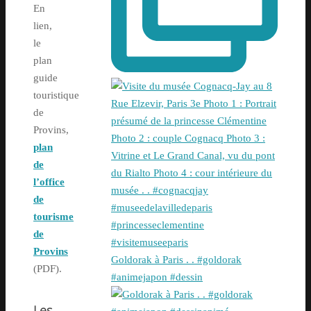
En
lien,
le
plan
guide
touristique
de
Provins,
plan
de
l’office
de
tourisme
de
Provins
Goldorak à Paris . . #goldorak
(PDF).
#animejapon #dessin
Les