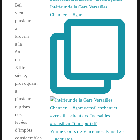
Bel
Intérieur de la Gare Versailles
vient
Chantier . . #gare
plusieurs
à
Provins
à la
fin
du
XIIIe
siècle,
provoquant
à
plusieurs
reprises
des
levées
d’impôts
Vitrine Cours de Vincennes, Paris 12e
considérables
. . #coursde