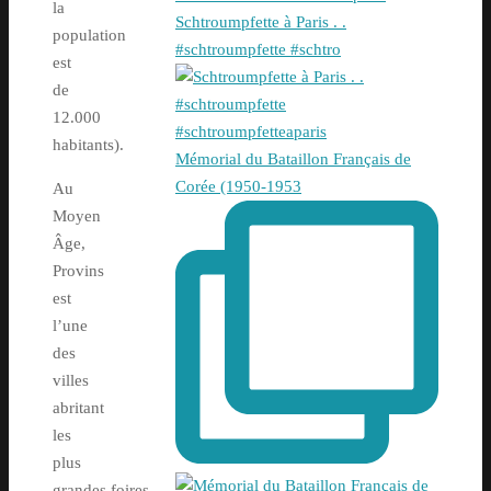
la
Schtroumpfette à Paris . .
population
#schtroumpfette #schtro
est
de
12.000
habitants).
Mémorial du Bataillon Français de
Corée (1950-1953
Au
Moyen
Âge,
Provins
est
l’une
des
villes
abritant
les
plus
grandes foires