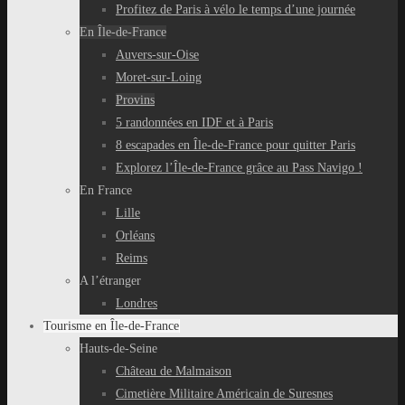
Profitez de Paris à vélo le temps d’une journée
En Île-de-France
Auvers-sur-Oise
Moret-sur-Loing
Provins
5 randonnées en IDF et à Paris
8 escapades en Île-de-France pour quitter Paris
Explorez l’Île-de-France grâce au Pass Navigo !
En France
Lille
Orléans
Reims
A l’étranger
Londres
Tourisme en Île-de-France
Hauts-de-Seine
Château de Malmaison
Cimetière Militaire Américain de Suresnes