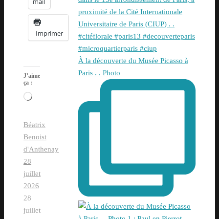
mail
Imprimer
À la découverte du Musée Picasso à
Paris . . Photo
J’aime
ça :
Chargement…
Béatrix
Benoist
d'Anthenay
28
juillet
2026
28
juillet