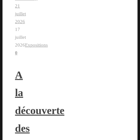
21
juillet
2026
17
juillet
2026
Expositions
0
A
la
découverte
des