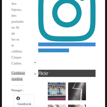
des
bijoux,
des
portraits
en fil
de
fer et
le
Suivre sur Instagram
célèbre
Cirque
Calder.
Flickr
Continue
reading
Partager :
Facebook