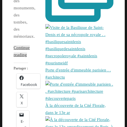
des
monuments,
des
tombes,
des
mémoriaux.
Continue
reading
Partager :
Porte d'entrée d'immeuble parisien . .
#architectu
Facebook
X
À la découverte de la Cité Florale,
dans le 13e ar
E-