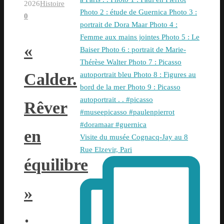
2026
Histoire
0
«
Calder.
Rêver
en
Visite du musée Cognacq-Jay au 8
Rue Elzevir, Pari
équilibre
»
: