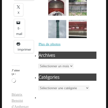
X
E-
mail
Plus de photos
Imprimer
Archives
Archives
J’aime
ça :
Catégories
Chargement…
Catégories
Béatrix
Benoist
d'Anthenay