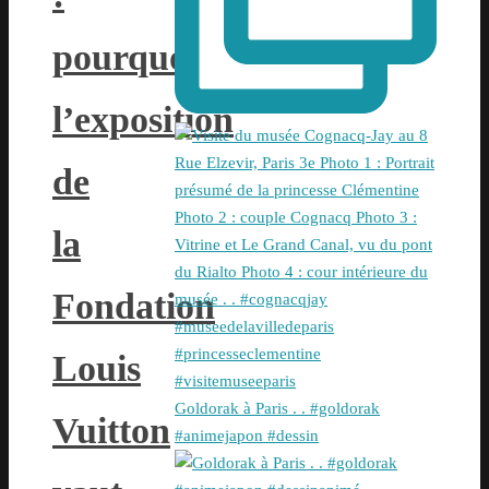
pourquoi
l’exposition
de
la
Fondation
Louis
Goldorak à Paris . . #goldorak
Vuitton
#animejapon #dessin