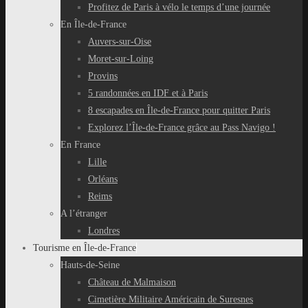
Profitez de Paris à vélo le temps d’une journée
En Île-de-France
Auvers-sur-Oise
Moret-sur-Loing
Provins
5 randonnées en IDF et à Paris
8 escapades en Île-de-France pour quitter Paris
Explorez l’Île-de-France grâce au Pass Navigo !
En France
Lille
Orléans
Reims
A l’étranger
Londres
Tourisme en Île-de-France
Hauts-de-Seine
Château de Malmaison
Cimetière Militaire Américain de Suresnes