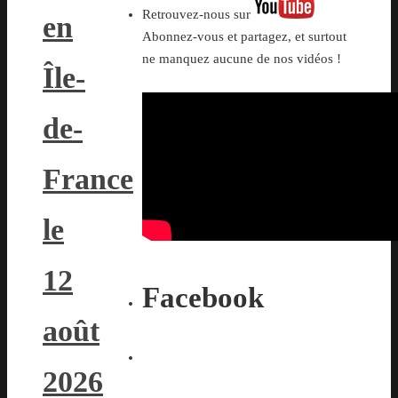
Retrouvez-nous sur
en
Abonnez-vous et partagez, et surtout
ne manquez aucune de nos vidéos !
Île-
de-
France
le
12
Facebook
août
2026