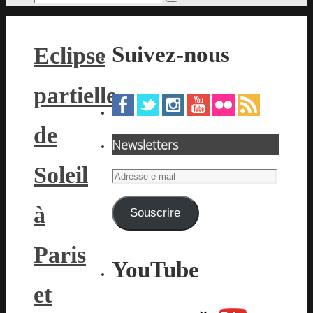
Rechercher
pour
:
Suivez-nous
Eclipse
partielle
de
Newsletters
Soleil
Adresse
e-
à
mail
Souscrire
Paris
YouTube
et