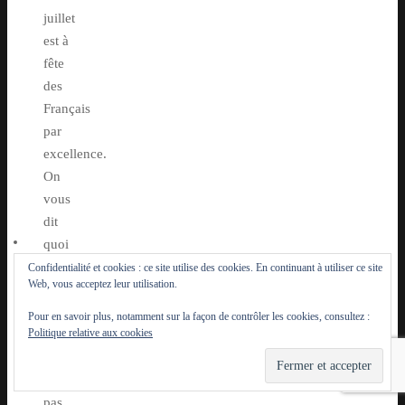
juillet
est à
fête
des
Français
par
excellence.
On
vous
dit
quoi
faire
Confidentialité et cookies : ce site utilise des cookies. En continuant à utiliser ce site
Web, vous acceptez leur utilisation.
et ce
que
Pour en savoir plus, notamment sur la façon de contrôler les cookies, consultez :
Politique relative aux cookies
vous
ne
devez
pas