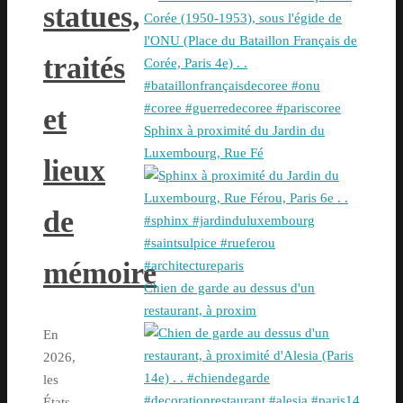
statues,
traités
et
Sphinx à proximité du Jardin du
Luxembourg, Rue Fé
lieux
de
mémoire
Chien de garde au dessus d'un
restaurant, à proxim
En
2026,
les
États-