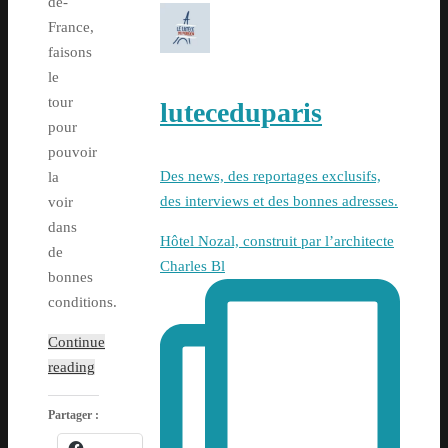
de-
France,
faisons
le
tour
luteceduparis
pour
pouvoir
Des news, des reportages exclusifs,
la
des interviews et des bonnes adresses.
voir
dans
Hôtel Nozal, construit par l’architecte
de
Charles Bl
bonnes
conditions.
Continue
reading
Partager :