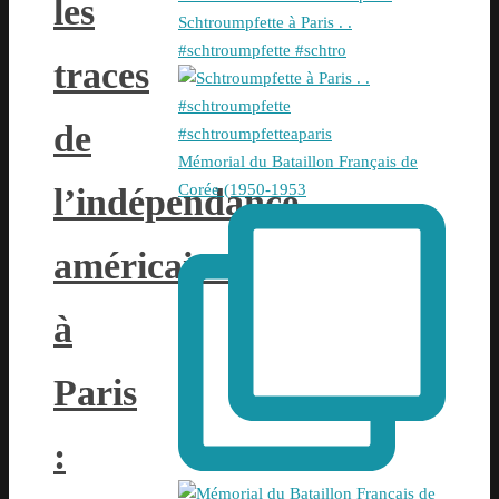
les
Schtroumpfette à Paris . .
#schtroumpfette #schtro
traces
de
Mémorial du Bataillon Français de
Corée (1950-1953
l’indépendance
américaine
à
Paris
: