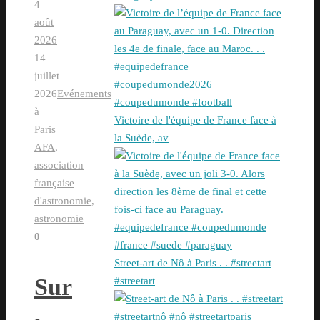
4
août
2026
14
juillet
2026
Evénements
à
Victoire de l'équipe de France face à
Paris
la Suède, av
AFA
,
association
française
d'astronomie
,
astronomie
0
Street-art de Nô à Paris . . #streetart
Sur
#streetart