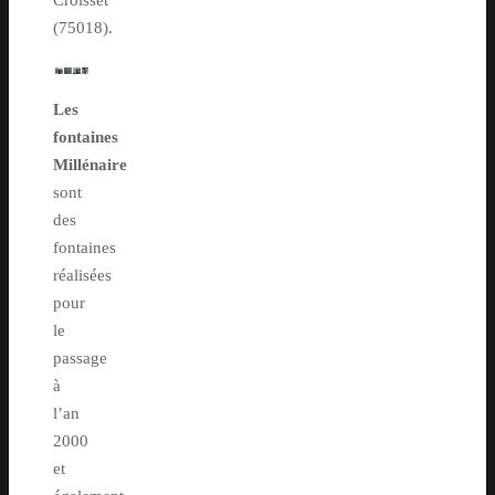
Croisset
(75018).
Les
fontaines
Millénaire
sont
des
fontaines
réalisées
pour
le
passage
à
l’an
2000
et