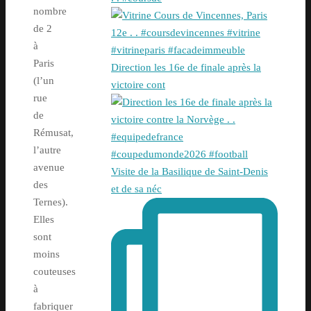
nombre
de 2
à
Paris
Direction les 16e de finale après la
(l’un
victoire cont
rue
de
Rémusat,
l’autre
avenue
Visite de la Basilique de Saint-Denis
des
et de sa néc
Ternes).
Elles
sont
moins
couteuses
à
fabriquer