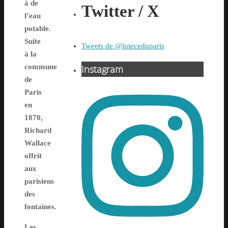
à de
Twitter / X
l’eau
potable.
Suite
Tweets de @luteceduparis
à la
commune
Instagram
de
Paris
en
1870,
Richard
Wallace
offrit
aux
parisiens
des
fontaines.
Les