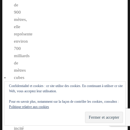
de
900
mètres,
elle
représente
environ
700
milliards
de
mètres
cubes
d’eau.
Confidentialité et cookies : ce site utilise des cookies. En continuant à utiliser ce site
Web, vous acceptez leur utilisation.
Ces
réserves
Pour en savoir plus, notamment sur la façon de contrôler les cookies, consultez :
d’eau
Politique relative aux cookies
potable
ont
incité