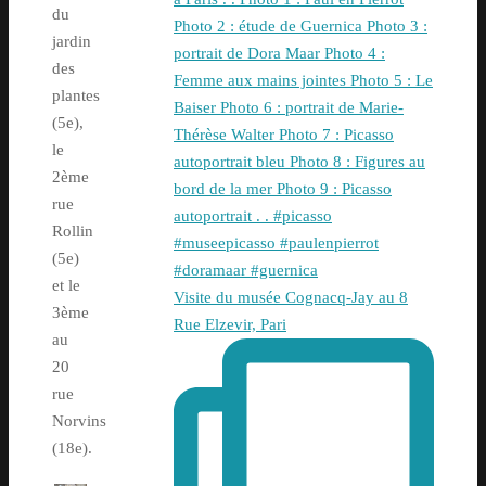
du
jardin
des
plantes
(5e),
le
2ème
rue
Rollin
(5e)
et le
Visite du musée Cognacq-Jay au 8
3ème
Rue Elzevir, Pari
au
20
rue
Norvins
(18e).