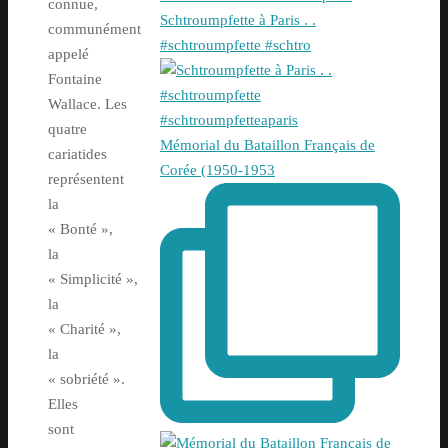
connue,
Schtroumpfette à Paris . .
communément
#schtroumpfette #schtro
appelé
Fontaine
Wallace. Les
quatre
Mémorial du Bataillon Français de
cariatides
Corée (1950-1953
représentent
la
« Bonté »,
la
« Simplicité »,
la
« Charité »,
la
« sobriété ».
Elles
sont