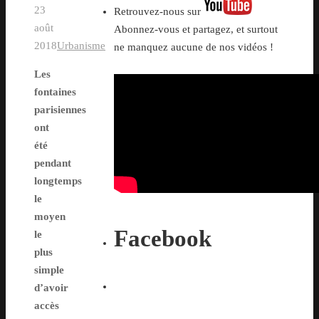
23
Retrouvez-nous sur
août
Abonnez-vous et partagez, et surtout
2018
Urbanisme
ne manquez aucune de nos vidéos !
Les
fontaines
parisiennes
ont
été
pendant
longtemps
le
moyen
Facebook
le
plus
simple
d’avoir
accès