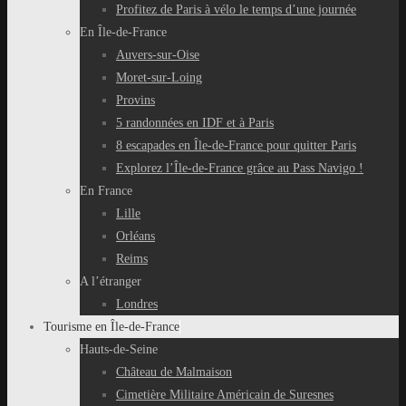
Profitez de Paris à vélo le temps d’une journée
En Île-de-France
Auvers-sur-Oise
Moret-sur-Loing
Provins
5 randonnées en IDF et à Paris
8 escapades en Île-de-France pour quitter Paris
Explorez l’Île-de-France grâce au Pass Navigo !
En France
Lille
Orléans
Reims
A l’étranger
Londres
Tourisme en Île-de-France
Hauts-de-Seine
Château de Malmaison
Cimetière Militaire Américain de Suresnes