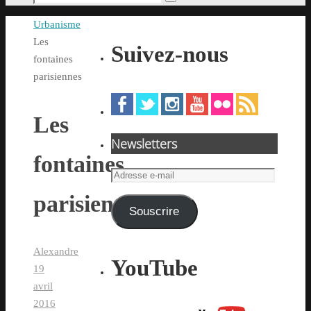
Rechercher
pour
Accueil
Urbanisme
:
Les
Suivez-nous
fontaines
parisiennes
Les
Newsletters
fontaines
Adresse
e-
parisiennes
mail
Souscrire
Alexandre
YouTube
19
avril
2016