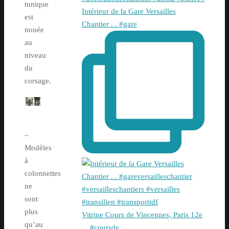
tunique
Intérieur de la Gare Versailles
est
Chantier . . #gare
nouée
au
niveau
du
corsage.
–
Modèles
à
colonnettes
ne
sont
plus
Vitrine Cours de Vincennes, Paris 12e
qu’au
. . #coursde