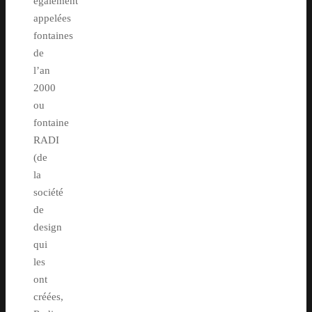
également
appelées
fontaines
de
l’an
2000
ou
fontaine
RADI
(de
la
société
de
design
qui
les
ont
créées,