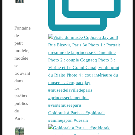
–
Fontaine
de
petit
modèle,
modèle
se
trouvant
dans
les
jardins
publics
de
Goldorak à Paris . . #goldorak
Paris.
#animejapon #dessin