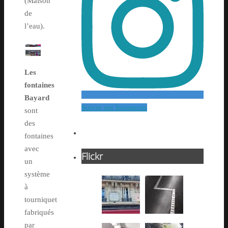
(Maison
de
l’eau).
Les
fontaines
Bayard
Suivre sur Instagram
sont
des
fontaines
avec
Flickr
un
système
à
tourniquet
fabriqués
par