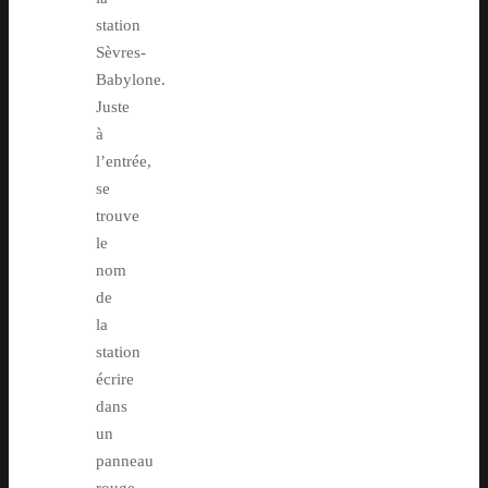
station
Sèvres-
Babylone.
Juste
à
l’entrée,
se
trouve
le
nom
de
la
station
écrire
dans
un
panneau