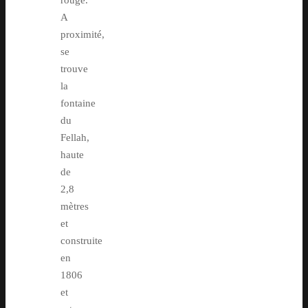
rouge.
A
proximité,
se
trouve
la
fontaine
du
Fellah,
haute
de
2,8
mètres
et
construite
en
1806
et