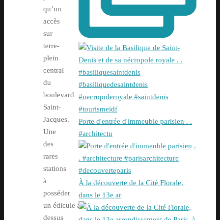
qu’un
accès
sur
terre-
plein
central
du
boulevard
Saint-
Jacques.
Porte d'entrée d'immeuble parisien . .
Une
#architectu
des
rares
stations
à
À la découverte de la Cité Florale,
posséder
dans le 13e ar
un édicule au-
dessus