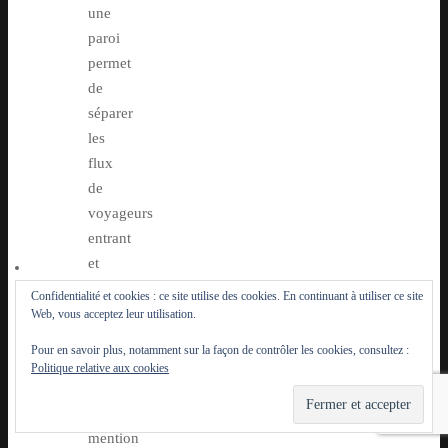
une
paroi
permet
de
séparer
les
flux
de
voyageurs
entrant
et
sortant.
Confidentialité et cookies : ce site utilise des cookies. En continuant à utiliser ce site
La
Web, vous acceptez leur utilisation.
forme
Pour en savoir plus, notamment sur la façon de contrôler les cookies, consultez :
triangulaire
Politique relative aux cookies
et
la
mention