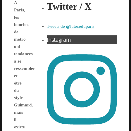
A
Twitter / X
Paris,
les
bouches
Tweets de @luteceduparis
de
Instagram
métro
ont
tendances
à se
ressembler
et
être
du
style
Guimard,
mais
il
existe