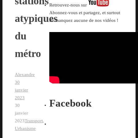
stations
Retrouvez-nous sur
Abonnez-vous et partagez, et surtout
atypiques
ne manquez aucune de nos vidéos !
du
métro
Alexandre
30
janvier
2023
Facebook
30
janvier
2023
Transport
,
Urbanisme