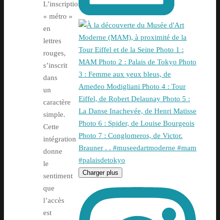
L’inscription
« métro »
en
lettres
rouges,
s’inscrit
dans
un
caractère
simple.
Cette
intégration
donne
le
Charger plus
sentiment
que
l’accès
est