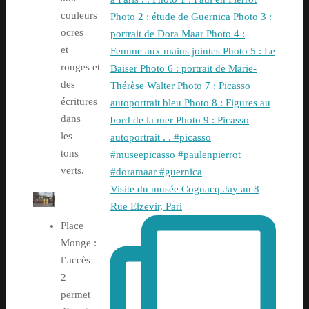
couleurs
ocres
et
rouges et
des
écritures
dans
les
tons
verts.
Visite du musée Cognacq-Jay au 8
Rue Elzevir, Pari
Place
Monge :
l’accès
2
permet