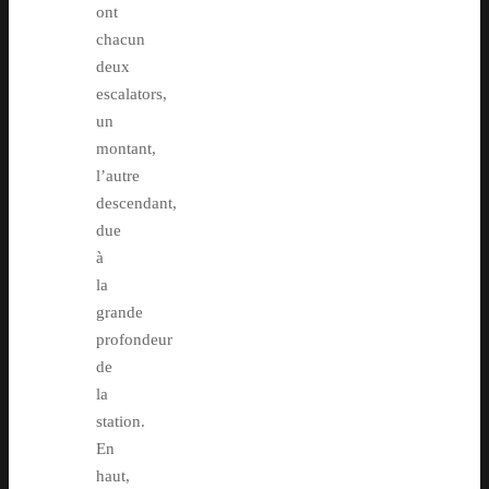
ont
chacun
deux
escalators,
un
montant,
l’autre
descendant,
due
à
la
grande
profondeur
de
la
station.
En
haut,