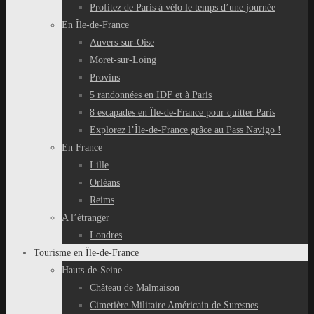
Profitez de Paris à vélo le temps d’une journée
En Île-de-France
Auvers-sur-Oise
Moret-sur-Loing
Provins
5 randonnées en IDF et à Paris
8 escapades en Île-de-France pour quitter Paris
Explorez l’Île-de-France grâce au Pass Navigo !
En France
Lille
Orléans
Reims
A l’étranger
Londres
Tourisme en Île-de-France
Hauts-de-Seine
Château de Malmaison
Cimetière Militaire Américain de Suresnes