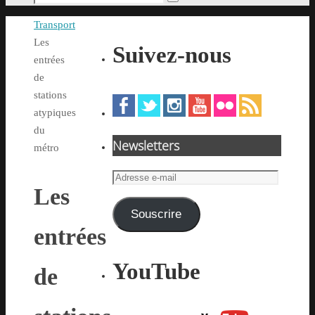
Rechercher
pour
Accueil
Transport
:
Les
Suivez-nous
entrées
de
stations
atypiques
du
Newsletters
métro
Adresse
Les
e-
mail
Souscrire
entrées
YouTube
de