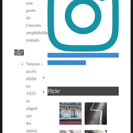
une
porte
de
l’ancien
amphithéâtre
romain.
Suivre sur Instagram
Vaneau :
accès
édifié
en
Flickr
1923
et
aligné
sur
les
autres