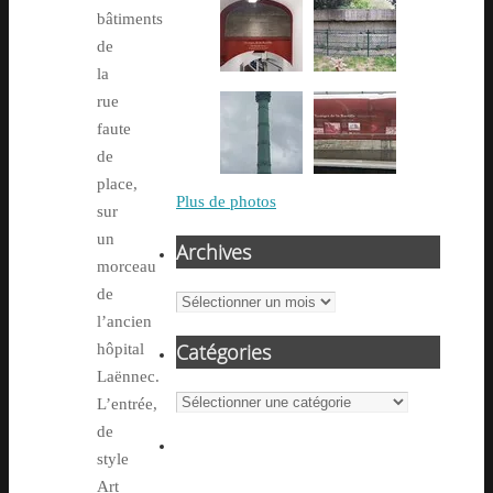
bâtiments
de
la
rue
faute
de
place,
Plus de photos
sur
un
Archives
morceau
de
Archives
l’ancien
Catégories
hôpital
Laënnec.
Catégories
L’entrée,
de
style
Art