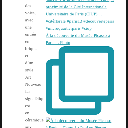
des
voies,
avec
une
entrée
À la découverte du Musée Picasso à
en
Paris . . Photo
briques
et
d’un
style
Art
Nouveau.
La
signalétique
est
en
céramique
aux