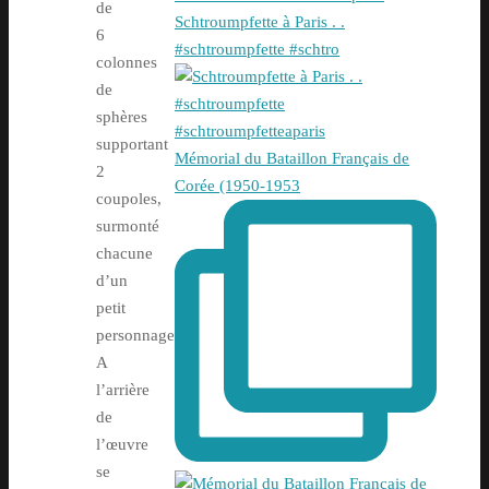
de
Schtroumpfette à Paris . .
6
#schtroumpfette #schtro
colonnes
de
sphères
supportant
Mémorial du Bataillon Français de
2
Corée (1950-1953
coupoles,
surmonté
chacune
d’un
petit
personnage.
A
l’arrière
de
l’œuvre
se