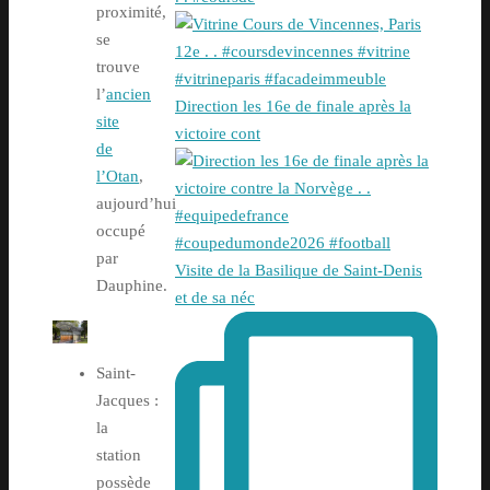
proximité,
se
trouve
l’
ancien
Direction les 16e de finale après la
site
victoire cont
de
l’Otan
,
aujourd’hui
occupé
par
Visite de la Basilique de Saint-Denis
Dauphine.
et de sa néc
Saint-
Jacques :
la
station
possède