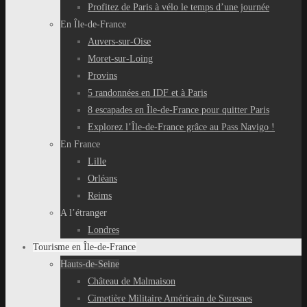
Profitez de Paris à vélo le temps d’une journée
En Île-de-France
Auvers-sur-Oise
Moret-sur-Loing
Provins
5 randonnées en IDF et à Paris
8 escapades en Île-de-France pour quitter Paris
Explorez l’Île-de-France grâce au Pass Navigo !
En France
Lille
Orléans
Reims
A l’étranger
Londres
Tourisme en Île-de-France
Hauts-de-Seine
Château de Malmaison
Cimetière Militaire Américain de Suresnes