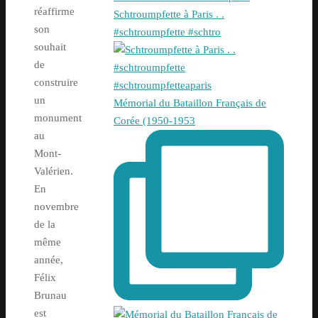
réaffirme
Schtroumpfette à Paris . .
son
#schtroumpfette #schtro
souhait
de
construire
un
Mémorial du Bataillon Français de
monument
Corée (1950-1953
au
Mont-
Valérien.
En
novembre
de la
même
année,
Félix
Brunau
est