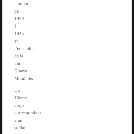
combat
de
1939
à
1945
et
l’ensemble
de la
2nde
Guerre
Mondiale.
Un
16ème
corps
correspondant
à un
soldat