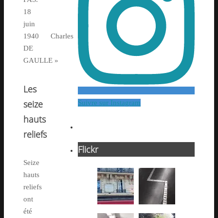
18
juin
1940 Charles
DE
GAULLE »
Les
seize
Suivre sur Instagram
hauts
reliefs
Flickr
Seize
hauts
reliefs
ont
été