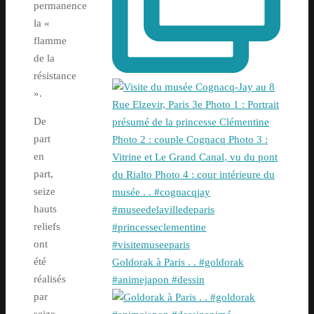
permanence
la «
flamme
de la
résistance
».
De
part
en
part,
seize
hauts
reliefs
ont
été
Goldorak à Paris . . #goldorak
réalisés
#animejapon #dessin
par
seize