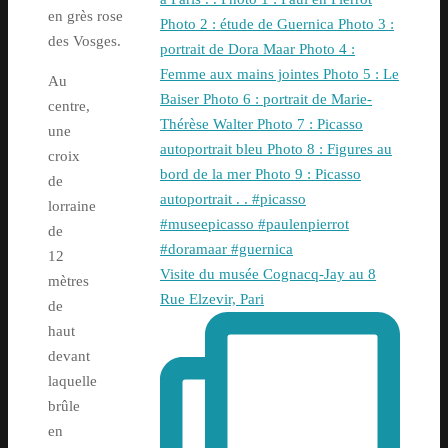
en grès rose
des Vosges.
Au
centre,
une
croix
de
lorraine
de
12
Visite du musée Cognacq-Jay au 8
mètres
Rue Elzevir, Pari
de
haut
devant
laquelle
brûle
en