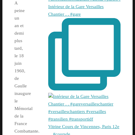
A
Intérieur de la Gare Versailles
peine
Chantier . . #gare
un
an et
demi
plus
tard,
le 18
juin
1960,
de
Gaulle
inaugure
le
Mémorial
de la
France
Vitrine Cours de Vincennes, Paris 12e
Combattante.
. . #coursde