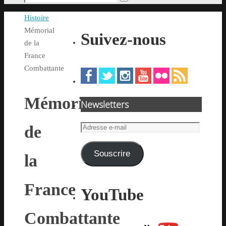
Rechercher
pour
Accueil
Histoire
:
Mémorial
Suivez-nous
de la
France
Combattante
Mémorial
Newsletters
Adresse
de
e-
mail
Souscrire
la
France
YouTube
Combattante