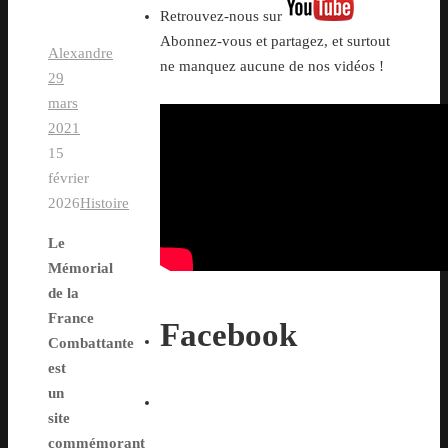
Retrouvez-nous sur
Abonnez-vous et partagez, et surtout
Alexandre
ne manquez aucune de nos vidéos !
29
mars
2021
15
février
2026
Histoire
Le
Mémorial
de la
France
Facebook
Combattante
est
un
site
commémorant