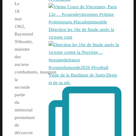
Le
18
mai
1962,
Direction les 16e de finale après la
Raymond
victoire cont
Triboulet,
ministre
des
anciens
combattants, inaugure
Visite de la Basilique de Saint-Denis
la
et de sa néc
seconde
partie
du
mémorial
permettant
de
découvrir