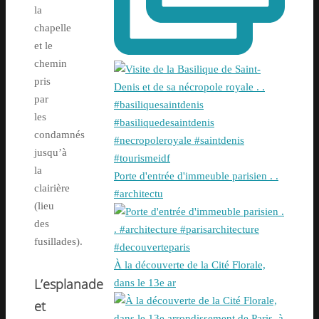
la
chapelle
et le
chemin
pris
par
les
condamnés
jusqu’à
la
Porte d'entrée d'immeuble parisien . .
clairière
#architectu
(lieu
des
fusillades).
À la découverte de la Cité Florale,
L’e
splanade
dans le 13e ar
et