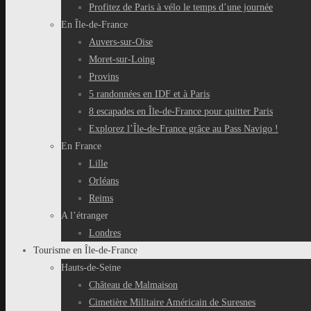
Profitez de Paris à vélo le temps d’une journée
En Île-de-France
Auvers-sur-Oise
Moret-sur-Loing
Provins
5 randonnées en IDF et à Paris
8 escapades en Île-de-France pour quitter Paris
Explorez l’Île-de-France grâce au Pass Navigo !
En France
Lille
Orléans
Reims
A l’étranger
Londres
Tourisme en Île-de-France
Hauts-de-Seine
Château de Malmaison
Cimetière Militaire Américain de Suresnes