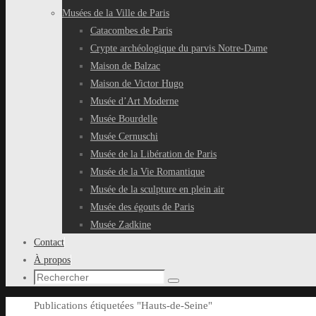
Musées de la Ville de Paris
Catacombes de Paris
Crypte archéologique du parvis Notre-Dame
Maison de Balzac
Maison de Victor Hugo
Musée d’Art Moderne
Musée Bourdelle
Musée Cernuschi
Musée de la Libération de Paris
Musée de la Vie Romantique
Musée de la sculpture en plein air
Musée des égouts de Paris
Musée Zadkine
Contact
À propos
Recherche
Rechercher
pour
Accueil
Publications étiquetées "Hauts-de-Seine"
: