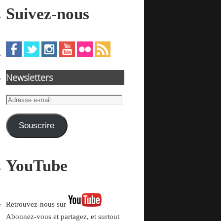
Suivez-nous
Newsletters
Adresse
e-
mail
Souscrire
YouTube
Retrouvez-nous sur
Abonnez-vous et partagez, et surtout