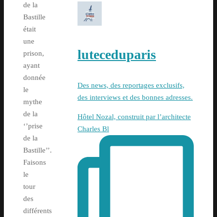
de la
Bastille
était
une
luteceduparis
prison,
ayant
donnée
Des news, des reportages exclusifs,
le
des interviews et des bonnes adresses.
mythe
de la
Hôtel Nozal, construit par l’architecte
‘’prise
Charles Bl
de la
Bastille’’.
Faisons
le
tour
des
différents