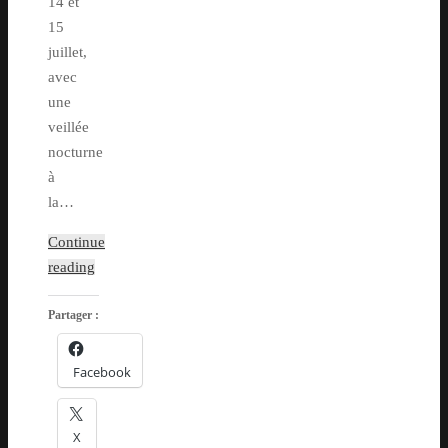
14 et
15
juillet,
avec
une
veillée
nocturne
à
la…
Continue
reading
Partager :
Facebook
X