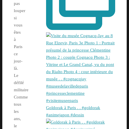
pas
louper
si
vous
êtes
à
Paris
ce
jour-
là.
Le
défilé
militaire
Comme
tous
Goldorak à Paris . . #goldorak
les
#animejapon #dessin
ans,
le