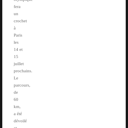
fera
un
crochet
à
Paris
les
14 et
15
juillet
prochains.
Le
parcours,
de
60
km,
a été
dévoilé