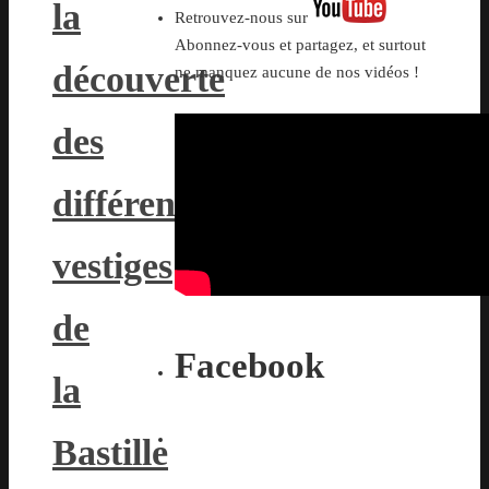
la
Retrouvez-nous sur
Abonnez-vous et partagez, et surtout
découverte
ne manquez aucune de nos vidéos !
des
différents
vestiges
de
Facebook
la
Bastille