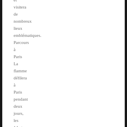
et
visitera
de
nombreux
lieux
emblématiques.
Parcours
à
Paris
La
flamme
défilera
à
Paris
pendant
deux
jours,
les