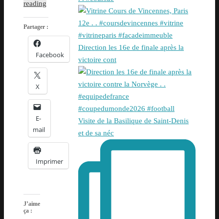
reading
Partager :
Direction les 16e de finale après la
Facebook
victoire cont
X
E-
Visite de la Basilique de Saint-Denis
mail
et de sa néc
Imprimer
J’aime
ça :