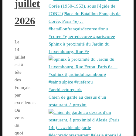
juillet
2026
Le
Sphinx à proximité du Jardin du
14
Luxembourg, Rue Fé
juillet
est à
fête
des
Français
par
Chien de garde au dessus d'un
excellence.
restaurant, à proxim
On
vous
dit
quoi