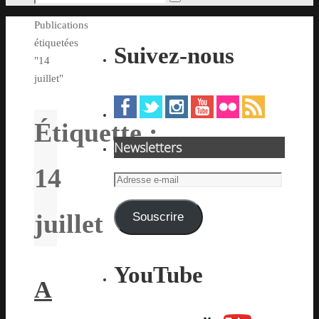
Rechercher
pour
Accueil
Publications
:
étiquetées
Suivez-nous
"14
juillet"
Étiquette :
Newsletters
14
Adresse
e-
mail
juillet
Souscrire
YouTube
A