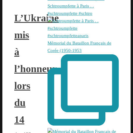
Schtroumpfette à Paris . .
#schtroumpfette #schtro
L’Ukraine
mis
Mémorial du Bataillon Français de
à
Corée (1950-1953
l’honneur
lors
du
14