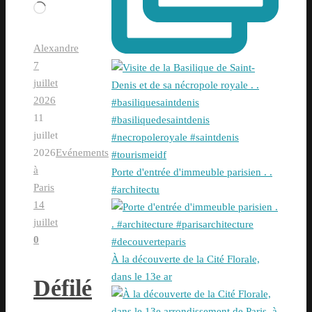
Chargement…
Alexandre
7
juillet
2026
11
juillet
2026
Evénements
à
Porte d'entrée d'immeuble parisien . .
Paris
#architectu
14
juillet
0
À la découverte de la Cité Florale,
dans le 13e ar
Défilé