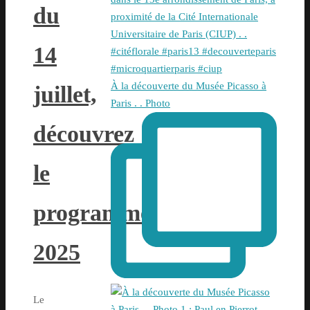
du
14
À la découverte du Musée Picasso à
juillet,
Paris . . Photo
découvrez
le
programme
2025
Le