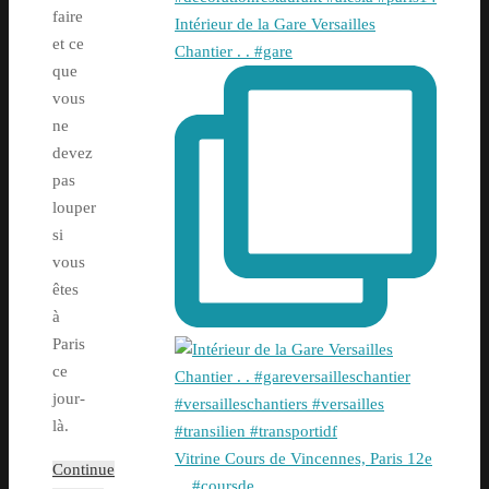
faire
Intérieur de la Gare Versailles
et ce
Chantier . . #gare
que
vous
ne
devez
pas
louper
si
vous
êtes
à
Paris
ce
jour-
là.
Vitrine Cours de Vincennes, Paris 12e
Continue
. . #coursde