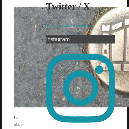
Twitter / X
Tweets de @luteceduparis
Instagram
La
place