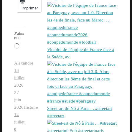
Imprimer
J’aime
ça :
Chargement…
Victoire de l'équipe de France face à
la Suède, av
Alexandre
13
juillet
2026
27
juin
2026
Histoire
Street-art de Nô à Paris . . #streetart
14
#streetart
juillet
0