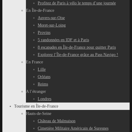
Profitez de Paris à vélo le temps d’une journée
En Île-de-France
Auvers-sur-Oise
Moret-sur-Loing
Provins
5 randonnées en IDF et à Paris
8 escapades en Île-de-France pour quitter Paris
Explorez l’Île-de-France grâce au Pass Navigo !
En France
Lille
Orléans
Reims
A l’étranger
Londres
Tourisme en Île-de-France
Hauts-de-Seine
Château de Malmaison
Cimetière Militaire Américain de Suresnes