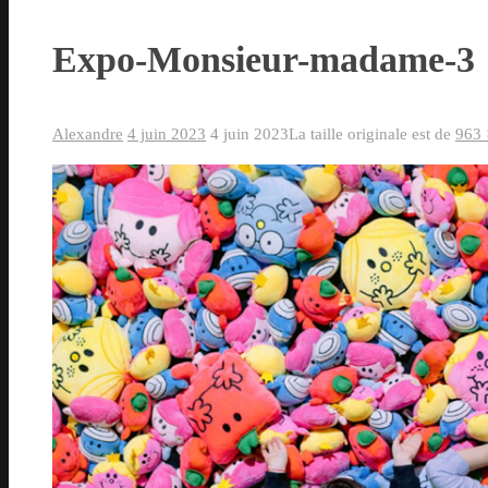
Expo-Monsieur-madame-3
Alexandre
4 juin 2023
4 juin 2023
La taille originale est de
963 