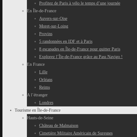
Profitez de Paris à vélo le temps d’une journée
En Île-de-France
Auvers-sur-Oise
Moret-sur-Loing
Provins
5 randonnées en IDF et à Paris
8 escapades en Île-de-France pour quitter Paris
Explorez l’Île-de-France grâce au Pass Navigo !
En France
Lille
Orléans
Reims
A l’étranger
Londres
Tourisme en Île-de-France
Hauts-de-Seine
Château de Malmaison
Cimetière Militaire Américain de Suresnes