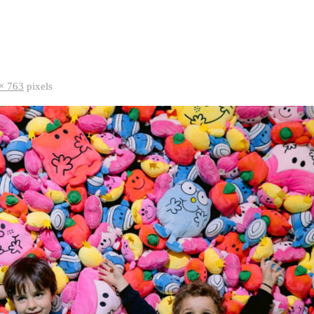
× 763
pixels