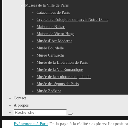
Musées de la Ville de Paris
Catacombes de Paris
Crypte archéologique du parvis Notre-Dame
Maison de Balzac
Maison de Victor Hugo
Musée d’Art Moderne
Musée Bourdelle
Musée Cernuschi
Musée de la Libération de Paris
Musée de la Vie Romantique
Musée de la sculpture en plein air
Musée des égouts de Paris
Musée Zadkine
Contact
À propos
Recherche
Rechercher
pour
Accueil
Evénements à Paris
De la page à la réalité : explorez l’exposit
: