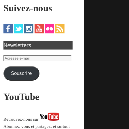
Suivez-nous
Newsletters
Adresse
e-
mail
Souscrire
YouTube
Retrouvez-nous sur
Abonnez-vous et partagez, et surtout