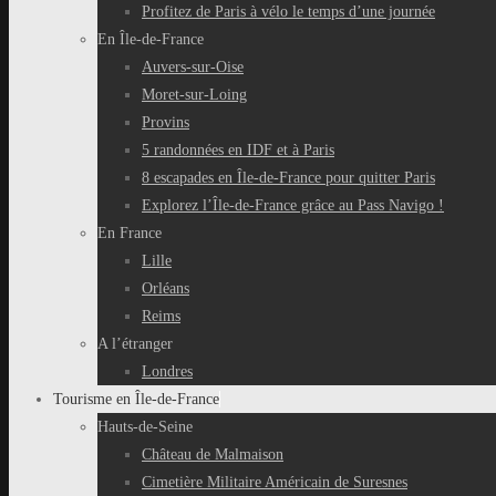
Profitez de Paris à vélo le temps d’une journée
En Île-de-France
Auvers-sur-Oise
Moret-sur-Loing
Provins
5 randonnées en IDF et à Paris
8 escapades en Île-de-France pour quitter Paris
Explorez l’Île-de-France grâce au Pass Navigo !
En France
Lille
Orléans
Reims
A l’étranger
Londres
Tourisme en Île-de-France
Hauts-de-Seine
Château de Malmaison
Cimetière Militaire Américain de Suresnes