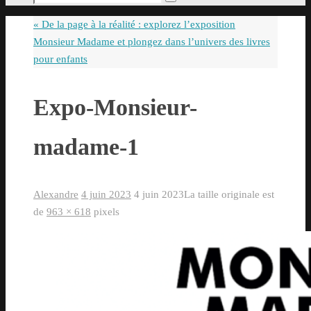
Rechercher
pour
«
De la page à la réalité : explorez l’exposition
:
Monsieur Madame et plongez dans l’univers des livres
pour enfants
Expo-Monsieur-
madame-1
Alexandre
4 juin 2023
4 juin 2023
La taille originale est
de
963 × 618
pixels