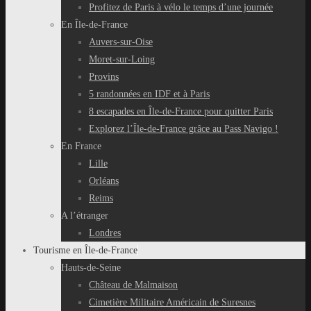
Profitez de Paris à vélo le temps d’une journée
En Île-de-France
Auvers-sur-Oise
Moret-sur-Loing
Provins
5 randonnées en IDF et à Paris
8 escapades en Île-de-France pour quitter Paris
Explorez l’Île-de-France grâce au Pass Navigo !
En France
Lille
Orléans
Reims
A l’étranger
Londres
Tourisme en Île-de-France
Hauts-de-Seine
Château de Malmaison
Cimetière Militaire Américain de Suresnes