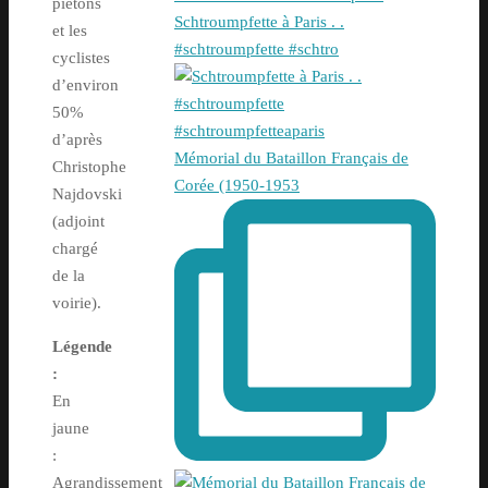
piétons
Schtroumpfette à Paris . .
et les
#schtroumpfette #schtro
cyclistes
d’environ
50%
d’après
Mémorial du Bataillon Français de
Christophe
Corée (1950-1953
Najdovski
(adjoint
chargé
de la
voirie).
Légende
:
En
jaune
:
Agrandissement