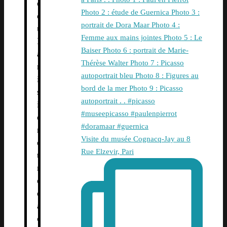
e
d
u
P
a
r
i
s
i
e
n
Visite du musée Cognacq-Jay au 8
e
Rue Elzevir, Pari
t
r
é
d
a
c