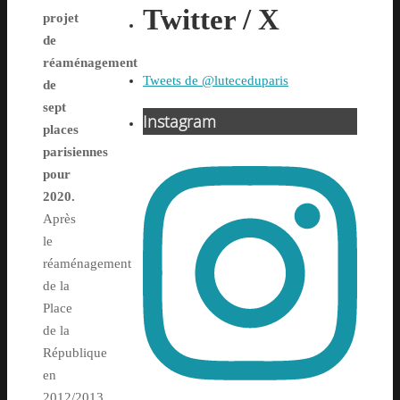
Twitter / X
projet
de
réaménagement
Tweets de @luteceduparis
de
sept
Instagram
places
parisiennes
pour
2020.
Après
le
réaménagement
de la
Place
de la
République
en
2012/2013