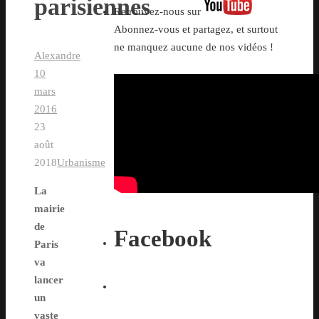
parisiennes
Retrouvez-nous sur
Abonnez-vous et partagez, et surtout
ne manquez aucune de nos vidéos !
Alexandre
10
mars
2016
23
août
2018
Urbanisme
La
mairie
de
Facebook
Paris
va
lancer
un
vaste