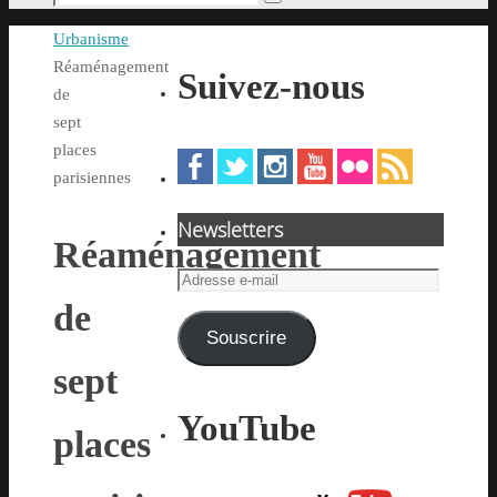
Rechercher
pour
Accueil
Urbanisme
:
Réaménagement
Suivez-nous
de
sept
places
parisiennes
Newsletters
Réaménagement
Adresse
e-
de
mail
Souscrire
sept
YouTube
places