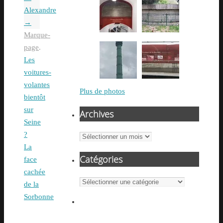
Alexandre
→
Marque-
page
.
Les
voitures-
volantes
Plus de photos
bientôt
sur
Archives
Seine
?
Archives
La
Catégories
face
cachée
Catégories
de la
Sorbonne