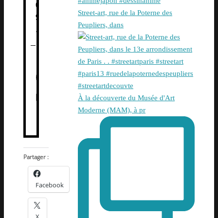
0
Street-art, rue de la Poterne des
9
Peupliers, dans
.
À la découverte du Musée d'Art
Moderne (MAM), à pr
Partager :
Facebook
X