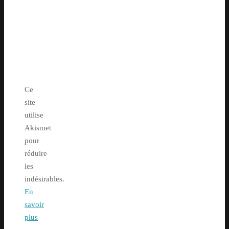
Ce
site
utilise
Akismet
pour
réduire
les
indésirables.
En
savoir
plus