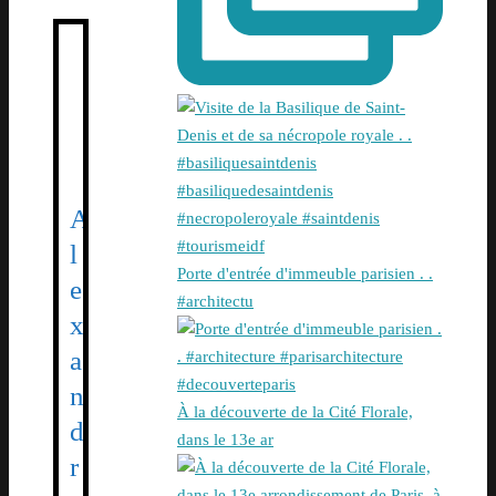
A
l
Porte d'entrée d'immeuble parisien . .
e
#architectu
x
a
n
À la découverte de la Cité Florale,
d
dans le 13e ar
r