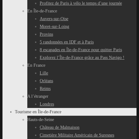
Profitez de Paris à vélo le temps d’une journée
En Île-de-France
Auvers-sur-Oise
Moret-sur-Loing
Provins
5 randonnées en IDF et à Paris
8 escapades en Île-de-France pour quitter Paris
Explorez l’Île-de-France grâce au Pass Navigo !
En France
Lille
Orléans
Reims
A l’étranger
Londres
Tourisme en Île-de-France
Hauts-de-Seine
Château de Malmaison
Cimetière Militaire Américain de Suresnes