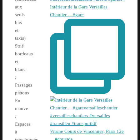
Intérieur de la Gare Versailles
aux
Chantier . . #gare
seuls
bus
et
taxis)
Strié
bordeaux
et
blanc
:
Passages
piétons
En
mauve
:
Espaces
Vitrine Cours de Vincennes, Paris 12e
à
. . #coursde
transformer