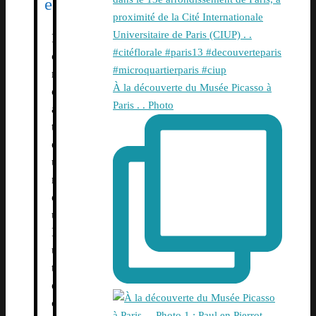
e
F
o
n
À la découverte du Musée Picasso à
d
Paris . . Photo
a
t
e
u
r
d
u
L
u
t
è
c