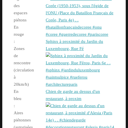
des
espaces
piétons
En
rouge
Sphinx à proximité du Jardin du
:
Luxembourg, Rue Fé
Zones
de
rencontre
(circulation
à
20km/h)
Chien de garde au dessus d'un
En
restaurant, à proxim
bleu
:
Aires
piétonnes
(autorisées