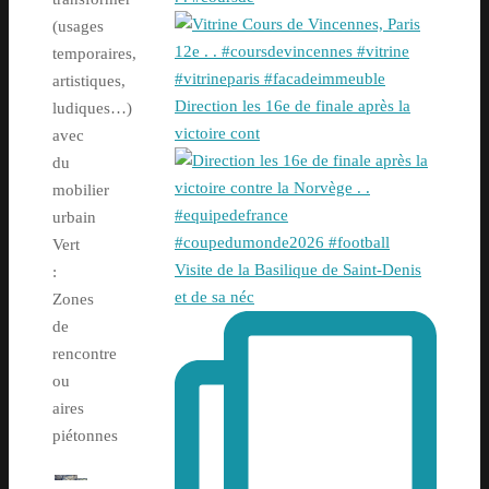
(usages
temporaires,
artistiques,
Direction les 16e de finale après la
ludiques…)
victoire cont
avec
du
mobilier
urbain
Vert
Visite de la Basilique de Saint-Denis
:
et de sa néc
Zones
de
rencontre
ou
aires
piétonnes