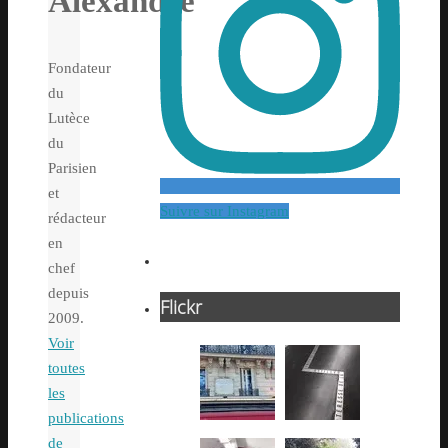
Alexandre
Fondateur
du
Lutèce
du
Parisien
et
Suivre sur Instagram
rédacteur
en
chef
depuis
Flickr
2009.
Voir
toutes
les
publications
de