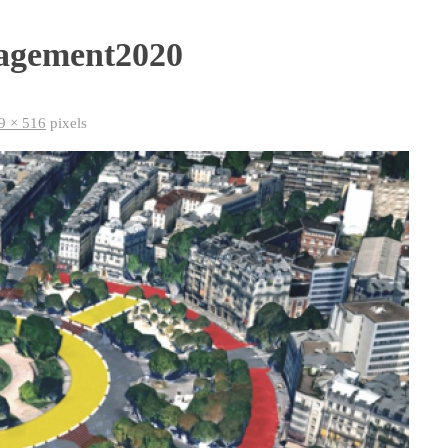
nagement2020
9 × 516
pixels