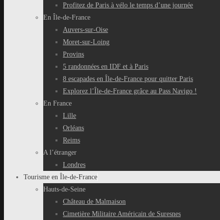
Profitez de Paris à vélo le temps d’une journée
En Île-de-France
Auvers-sur-Oise
Moret-sur-Loing
Provins
5 randonnées en IDF et à Paris
8 escapades en Île-de-France pour quitter Paris
Explorez l’Île-de-France grâce au Pass Navigo !
En France
Lille
Orléans
Reims
A l’étranger
Londres
Tourisme en Île-de-France
Hauts-de-Seine
Château de Malmaison
Cimetière Militaire Américain de Suresnes