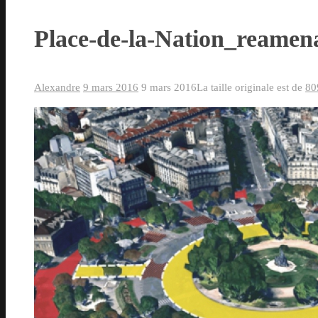
Place-de-la-Nation_reame
Alexandre
9 mars 2016
9 mars 2016
La taille originale est de
80