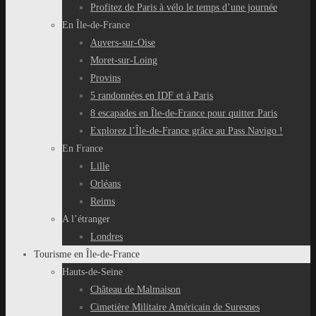
Profitez de Paris à vélo le temps d’une journée
En Île-de-France
Auvers-sur-Oise
Moret-sur-Loing
Provins
5 randonnées en IDF et à Paris
8 escapades en Île-de-France pour quitter Paris
Explorez l’Île-de-France grâce au Pass Navigo !
En France
Lille
Orléans
Reims
A l’étranger
Londres
Tourisme en Île-de-France
Hauts-de-Seine
Château de Malmaison
Cimetière Militaire Américain de Suresnes