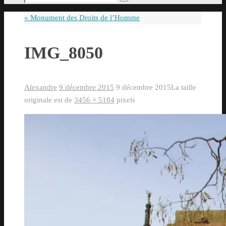
Rechercher
pour
«
Monument des Droits de l’Homme
:
IMG_8050
Alexandre
9 décembre 2015
9 décembre 2015
La taille
originale est de
3456 × 5184
pixels