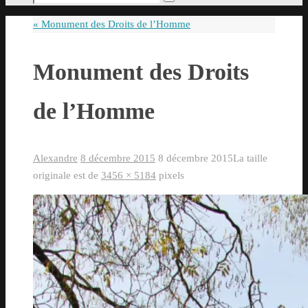
Rechercher
pour
«
Monument des Droits de l’Homme
:
Monument des Droits
de l’Homme
Alexandre
8 décembre 2015
8 décembre 2015
La taille
originale est de
3456 × 5184
pixels