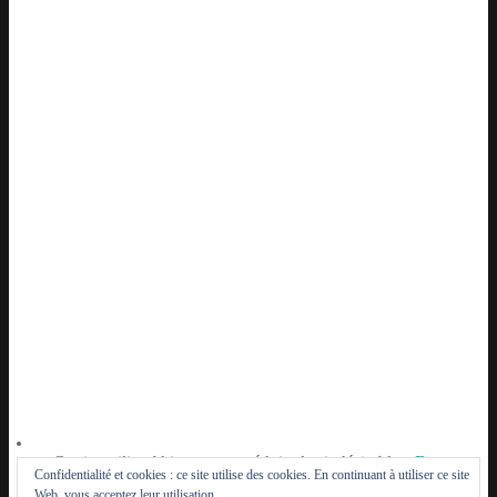
Ce site utilise Akismet pour réduire les indésirables.
En
Confidentialité et cookies : ce site utilise des cookies. En continuant à utiliser ce site
savoir plus sur la façon dont les données de vos
Web, vous acceptez leur utilisation.