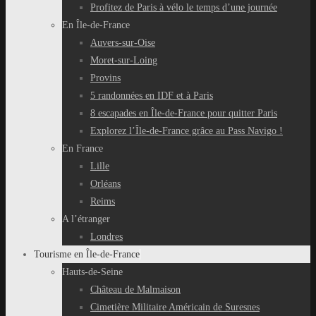
Profitez de Paris à vélo le temps d’une journée
En Île-de-France
Auvers-sur-Oise
Moret-sur-Loing
Provins
5 randonnées en IDF et à Paris
8 escapades en Île-de-France pour quitter Paris
Explorez l’Île-de-France grâce au Pass Navigo !
En France
Lille
Orléans
Reims
A l’étranger
Londres
Tourisme en Île-de-France
Hauts-de-Seine
Château de Malmaison
Cimetière Militaire Américain de Suresnes