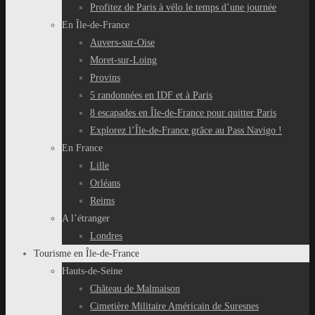
Profitez de Paris à vélo le temps d’une journée
En Île-de-France
Auvers-sur-Oise
Moret-sur-Loing
Provins
5 randonnées en IDF et à Paris
8 escapades en Île-de-France pour quitter Paris
Explorez l’Île-de-France grâce au Pass Navigo !
En France
Lille
Orléans
Reims
A l’étranger
Londres
Tourisme en Île-de-France
Hauts-de-Seine
Château de Malmaison
Cimetière Militaire Américain de Suresnes