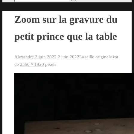
Rechercher
pour
:
Zoom sur la gravure du
petit prince que la table
Alexandre
2 juin 2022
2 juin 2022
La taille originale est
de
2560 × 1920
pixels