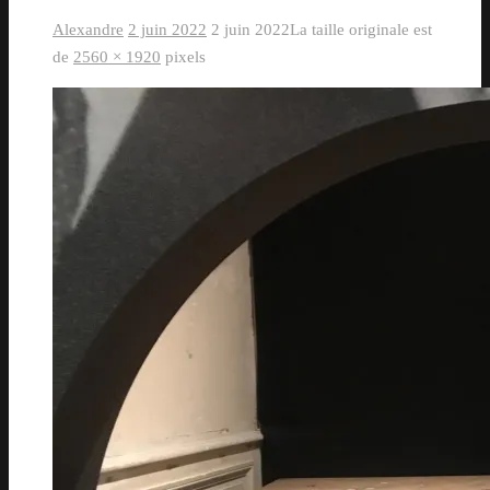
Alexandre
2 juin 2022
2 juin 2022
La taille originale est
de
2560 × 1920
pixels