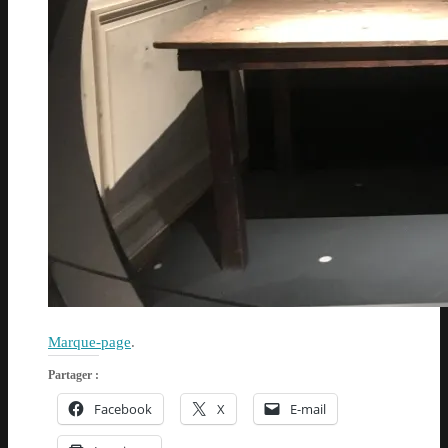
Marque-page
.
Partager :
Facebook
X
E-mail