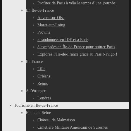
Profitez de Paris à vélo le temps d’une journée
En Île-de-France
Auvers-sur-Oise
Moret-sur-Loing
Provins
5 randonnées en IDF et à Paris
8 escapades en Île-de-France pour quitter Paris
Explorez l’Île-de-France grâce au Pass Navigo !
En France
Lille
Orléans
Reims
A l’étranger
Londres
Tourisme en Île-de-France
Hauts-de-Seine
Château de Malmaison
Cimetière Militaire Américain de Suresnes