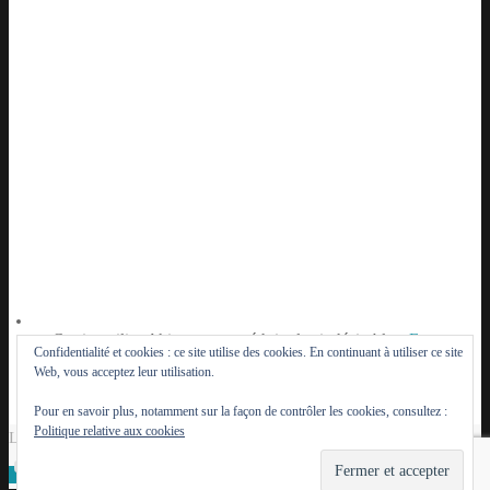
Ce site utilise Akismet pour réduire les indésirables.
En
Confidentialité et cookies : ce site utilise des cookies. En continuant à utiliser ce site
savoir plus sur la façon dont les données de vos
Web, vous acceptez leur utilisation.
commentaires sont traitées
.
Pour en savoir plus, notamment sur la façon de contrôler les cookies, consultez :
Politique relative aux cookies
Le Lutèce du Parisien - 2014 - 2026