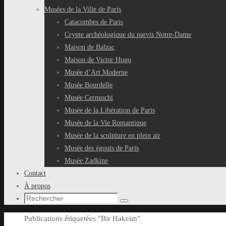
Musées de la Ville de Paris
Catacombes de Paris
Crypte archéologique du parvis Notre-Dame
Maison de Balzac
Maison de Victor Hugo
Musée d’Art Moderne
Musée Bourdelle
Musée Cernuschi
Musée de la Libération de Paris
Musée de la Vie Romantique
Musée de la sculpture en plein air
Musée des égouts de Paris
Musée Zadkine
Contact
À propos
Recherche
Rechercher
pour
Accueil
Publications étiquetées "Bir Hakeim"
: