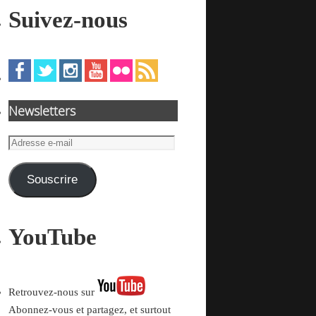
Suivez-nous
Newsletters
Adresse
e-
mail
Souscrire
YouTube
Retrouvez-nous sur
Abonnez-vous et partagez, et surtout