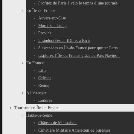
Profitez de Paris à vélo le temps d’une journée
En Île-de-France
Auvers-sur-Oise
Moret-sur-Loing
Provins
5 randonnées en IDF et à Paris
8 escapades en Île-de-France pour quitter Paris
Explorez l’Île-de-France grâce au Pass Navigo !
En France
Lille
Orléans
Reims
A l’étranger
Londres
Tourisme en Île-de-France
Hauts-de-Seine
Château de Malmaison
Cimetière Militaire Américain de Suresnes