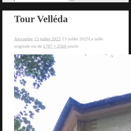
Rechercher
pour
:
Tour Velléda
Alexandre
13 juillet 2025
13 juillet 2025
La taille
originale est de
1707 × 2560
pixels