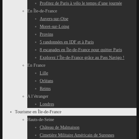
Profitez de Paris à vélo le temps d’une journée
En Île-de-France
Auvers-sur-Oise
Moret-sur-Loing
Provins
5 randonnées en IDF et à Paris
8 escapades en Île-de-France pour quitter Paris
Explorez l’Île-de-France grâce au Pass Navigo !
En France
Lille
Orléans
Reims
A l’étranger
Londres
Tourisme en Île-de-France
Hauts-de-Seine
Château de Malmaison
Cimetière Militaire Américain de Suresnes