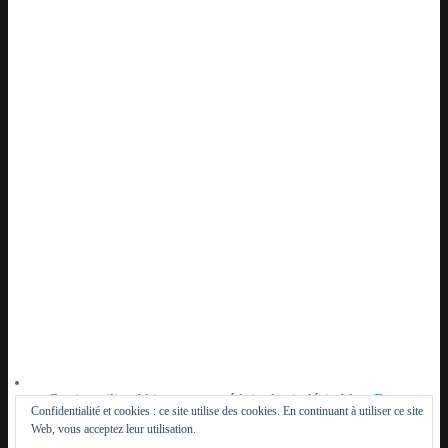
Ce site utilise Akismet pour réduire les indésirables.
En
Confidentialité et cookies : ce site utilise des cookies. En continuant à utiliser ce site
savoir plus sur la façon dont les données de vos
Web, vous acceptez leur utilisation.