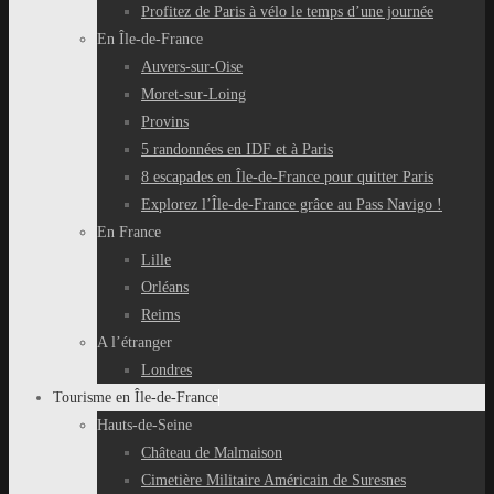
Profitez de Paris à vélo le temps d’une journée
En Île-de-France
Auvers-sur-Oise
Moret-sur-Loing
Provins
5 randonnées en IDF et à Paris
8 escapades en Île-de-France pour quitter Paris
Explorez l’Île-de-France grâce au Pass Navigo !
En France
Lille
Orléans
Reims
A l’étranger
Londres
Tourisme en Île-de-France
Hauts-de-Seine
Château de Malmaison
Cimetière Militaire Américain de Suresnes