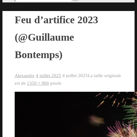
Rechercher
pour
:
Feu d’artifice 2023
(@Guillaume
Bontemps)
Alexandre
4 juillet 2025
4 juillet 2025
La taille originale
est de
1350 × 900
pixels