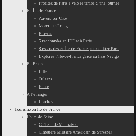
Profitez de Paris à vélo le temps d’une journée
En Île-de-France
Auvers-sur-Oise
Moret-sur-Loing
Provins
5 randonnées en IDF et à Paris
8 escapades en Île-de-France pour quitter Paris
Explorez l’Île-de-France grâce au Pass Navigo !
En France
Lille
Orléans
Reims
A l’étranger
Londres
Tourisme en Île-de-France
Hauts-de-Seine
Château de Malmaison
Cimetière Militaire Américain de Suresnes