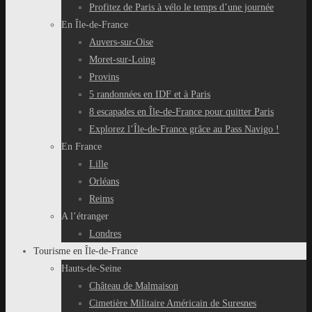
Profitez de Paris à vélo le temps d’une journée
En Île-de-France
Auvers-sur-Oise
Moret-sur-Loing
Provins
5 randonnées en IDF et à Paris
8 escapades en Île-de-France pour quitter Paris
Explorez l’Île-de-France grâce au Pass Navigo !
En France
Lille
Orléans
Reims
A l’étranger
Londres
Tourisme en Île-de-France
Hauts-de-Seine
Château de Malmaison
Cimetière Militaire Américain de Suresnes