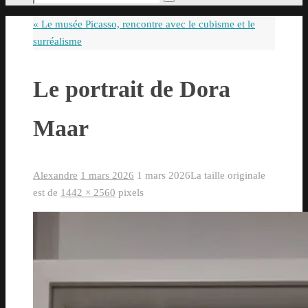
Rechercher
pour
«
Le musée Picasso, rencontre avec le cubisme et le
:
surréalisme
Le portrait de Dora
Maar
Alexandre
1 mars 2026
1 mars 2026
La taille originale
est de
1442 × 2560
pixels