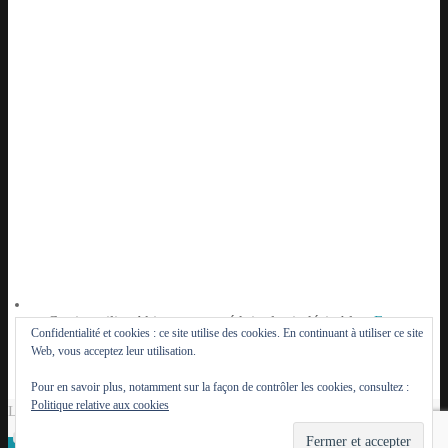
Ce site utilise Akismet pour réduire les indésirables.
En
Confidentialité et cookies : ce site utilise des cookies. En continuant à utiliser ce site
savoir plus sur la façon dont les données de vos
Web, vous acceptez leur utilisation.
commentaires sont traitées
.
Pour en savoir plus, notamment sur la façon de contrôler les cookies, consultez :
Politique relative aux cookies
Le Lutèce du Parisien - 2014 - 2026