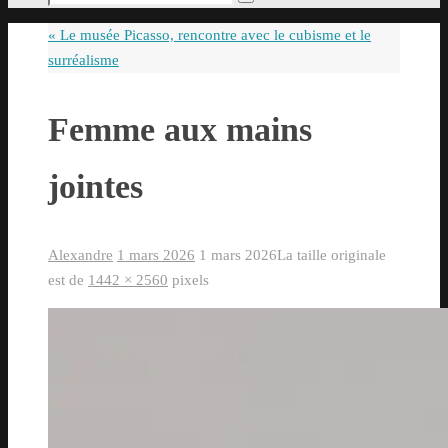
Rechercher
pour
«
Le musée Picasso, rencontre avec le cubisme et le
:
surréalisme
Femme aux mains
jointes
Alexandre
1 mars 2026
1 mars 2026
La taille originale
est de
1442 × 2560
pixels