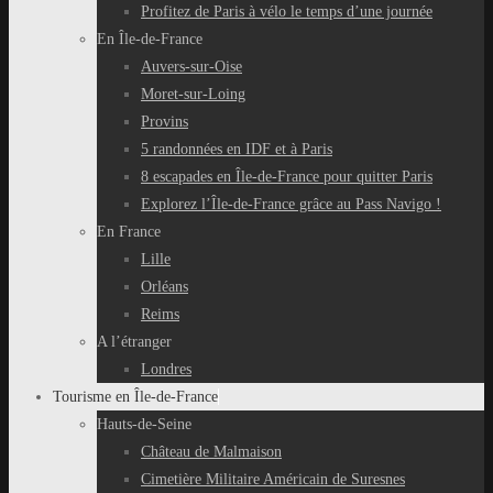
Profitez de Paris à vélo le temps d’une journée
En Île-de-France
Auvers-sur-Oise
Moret-sur-Loing
Provins
5 randonnées en IDF et à Paris
8 escapades en Île-de-France pour quitter Paris
Explorez l’Île-de-France grâce au Pass Navigo !
En France
Lille
Orléans
Reims
A l’étranger
Londres
Tourisme en Île-de-France
Hauts-de-Seine
Château de Malmaison
Cimetière Militaire Américain de Suresnes