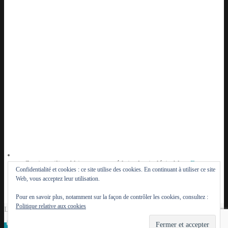
Ce site utilise Akismet pour réduire les indésirables.
En
Confidentialité et cookies : ce site utilise des cookies. En continuant à utiliser ce site
savoir plus sur la façon dont les données de vos
Web, vous acceptez leur utilisation.
commentaires sont traitées
.
Pour en savoir plus, notamment sur la façon de contrôler les cookies, consultez :
Politique relative aux cookies
Le Lutèce du Parisien - 2014 - 2026