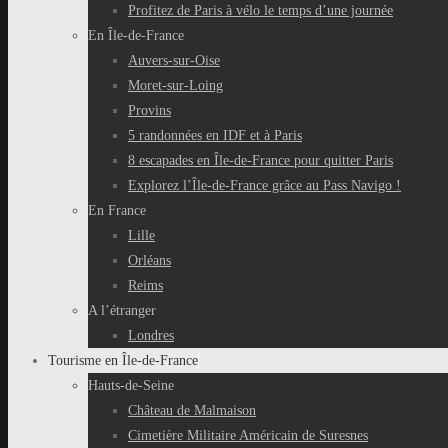
Profitez de Paris à vélo le temps d’une journée
En Île-de-France
Auvers-sur-Oise
Moret-sur-Loing
Provins
5 randonnées en IDF et à Paris
8 escapades en Île-de-France pour quitter Paris
Explorez l’Île-de-France grâce au Pass Navigo !
En France
Lille
Orléans
Reims
A l’étranger
Londres
Tourisme en Île-de-France
Hauts-de-Seine
Château de Malmaison
Cimetière Militaire Américain de Suresnes