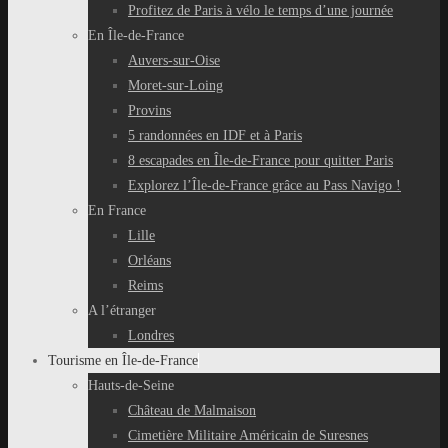
Profitez de Paris à vélo le temps d’une journée
En Île-de-France
Auvers-sur-Oise
Moret-sur-Loing
Provins
5 randonnées en IDF et à Paris
8 escapades en Île-de-France pour quitter Paris
Explorez l’Île-de-France grâce au Pass Navigo !
En France
Lille
Orléans
Reims
A l’étranger
Londres
Tourisme en Île-de-France
Hauts-de-Seine
Château de Malmaison
Cimetière Militaire Américain de Suresnes