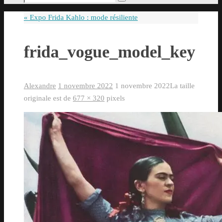
Rechercher
pour
«
Expo Frida Kahlo : mode résiliente
:
frida_vogue_model_key
Alexandre
1 novembre 2022
1 novembre 2022
La taille
originale est de
677 × 320
pixels