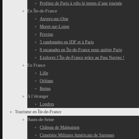
Profitez de Paris à vélo le temps d’une journée
En Île-de-France
Auvers-sur-Oise
Moret-sur-Loing
Provins
5 randonnées en IDF et à Paris
8 escapades en Île-de-France pour quitter Paris
Explorez l’Île-de-France grâce au Pass Navigo !
En France
Lille
Orléans
Reims
A l’étranger
Londres
Tourisme en Île-de-France
Hauts-de-Seine
Château de Malmaison
Cimetière Militaire Américain de Suresnes