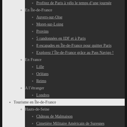
Profitez de Paris à vélo le temps d’une journée
En Île-de-France
Auvers-sur-Oise
Moret-sur-Loing
Provins
5 randonnées en IDF et à Paris
8 escapades en Île-de-France pour quitter Paris
Explorez l’Île-de-France grâce au Pass Navigo !
En France
Lille
Orléans
Reims
A l’étranger
Londres
Tourisme en Île-de-France
Hauts-de-Seine
Château de Malmaison
Cimetière Militaire Américain de Suresnes