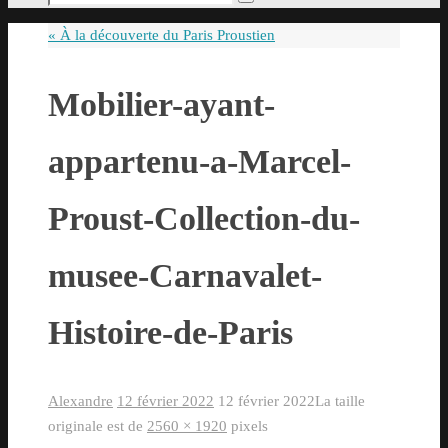
Rechercher
pour
«
À la découverte du Paris Proustien
:
Mobilier-ayant-
appartenu-a-Marcel-
Proust-Collection-du-
musee-Carnavalet-
Histoire-de-Paris
Alexandre
12 février 2022
12 février 2022
La taille
originale est de
2560 × 1920
pixels