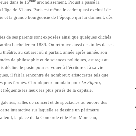
ème
eure dans le 16
arrondissement. Proust a passé la
à l’âge de 51 ans. Paris est même le cadre quasi exclusif de
atie et la grande bourgeoisie de l’époque qui lui donnent, dès
hies de ses parents sont exposées ainsi que quelques clichés
sortira bachelier en 1889. On retrouve aussi des toiles de ses
au théâtre, au cabaret où il parfait, année après année, son
études de philosophie et de sciences politiques, est reçu au
décline le poste pour se vouer à l’écriture et à sa vie
iques, il fait la rencontre de nombreux aristocrates tels que
 les plus fermés. Chroniqueur mondain pour
Le Figaro
,
et fréquente les lieux les plus prisés de la capitale.
 galeries, salles de concert et de spectacles ou encore des
carte interactive sur laquelle se dessine un périmètre
 Auteuil, la place de la Concorde et le Parc Monceau,