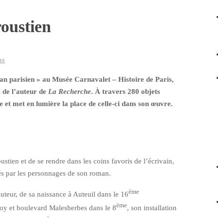
roustien
ns
an parisien » au Musée Carnavalet – Histoire de Paris,
 de l’auteur de
La Recherche
. À travers 280 objets
lle et met en lumière la place de celle-ci dans son œuvre.
stien et de se rendre dans les coins favoris de l’écrivain,
tés par les personnages de son roman.
ème
uteur, de sa naissance à Auteuil dans le 16
ème
Roy et boulevard Malesherbes dans le 8
, son installation