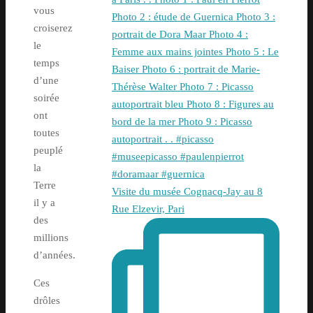
vous
croiserez
le
temps
d’une
soirée
ont
toutes
peuplé
la
Terre
Visite du musée Cognacq-Jay au 8
il y a
Rue Elzevir, Pari
des
millions
d’années.
Ces
drôles