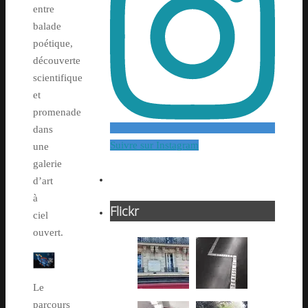
entre
balade
poétique,
découverte
scientifique
et
promenade
dans
Suivre sur Instagram
une
galerie
d’art
à
Flickr
ciel
ouvert.
Le
parcours