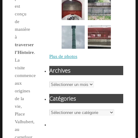
est
conçu
de
manière
à
traverser
l’Histoire
.
Plus de photos
La
visite
Archives
commence
aux
Archives
origines
Catégories
de la
vie,
Catégories
Place
Valhubert,
au
carrefour