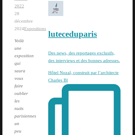
2022
28
décembre
2024
Expositions
luteceduparis
Voilà
une
Des news, des reportages exclusifs,
exposition
des interviews et des bonnes adresses.
qui
saura
Hôtel Nozal, construit par l’architecte
vous
Charles Bl
faire
oublier
les
nuits
parisiennes
un
peu