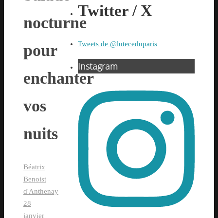
Twitter / X
nocturne
Tweets de @luteceduparis
pour
Instagram
enchanter
vos
nuits
Béatrix
Benoist
d'Anthenay
28
janvier