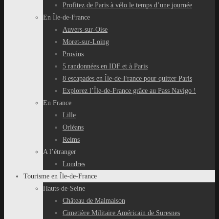
Profitez de Paris à vélo le temps d’une journée
En Île-de-France
Auvers-sur-Oise
Moret-sur-Loing
Provins
5 randonnées en IDF et à Paris
8 escapades en Île-de-France pour quitter Paris
Explorez l’Île-de-France grâce au Pass Navigo !
En France
Lille
Orléans
Reims
A l’étranger
Londres
Tourisme en Île-de-France
Hauts-de-Seine
Château de Malmaison
Cimetière Militaire Américain de Suresnes