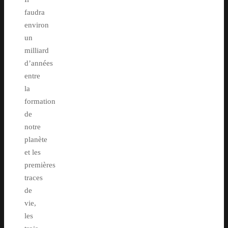
faudra
environ
un
milliard
d’années
entre
la
formation
de
notre
planète
et les
premières
traces
de
vie,
les