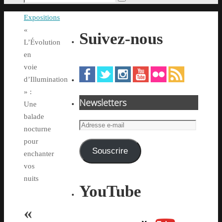
Rechercher
pour
Accueil
Expositions
:
«
Suivez-nous
L’Évolution
en
voie
d’Illumination
» :
Newsletters
Une
balade
Adresse
nocturne
e-
pour
mail
Souscrire
enchanter
vos
nuits
YouTube
«