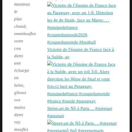
manteau
le
plus
chaud,
emmitouflez
votre
cou
Victoire de l'équipe de France face à
dans
la Suède, av
une
écharpe
en
laine,
glissez
vos
mains
Street-art de Nô à Paris . . #streetart
dans
#streetart
vos
moufles