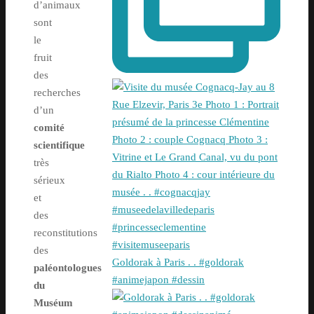
d’animaux
sont
le
fruit
des
recherches
d’un
comité
scientifique
très
sérieux
et
des
reconstitutions
des
Goldorak à Paris . . #goldorak
paléontologues
#animejapon #dessin
du
Muséum