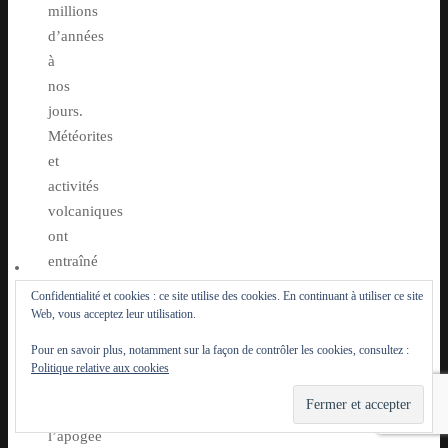
millions
d’années
à
nos
jours.
Météorites
et
activités
volcaniques
ont
entraîné
la
Confidentialité et cookies : ce site utilise des cookies. En continuant à utiliser ce site
disparition
Web, vous acceptez leur utilisation.
de
Pour en savoir plus, notamment sur la façon de contrôler les cookies, consultez :
nombreuses
Politique relative aux cookies
espèces,
c’est
l’apogée