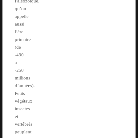
Paléozoïque,
qu’on
appelle
aussi
l’ère
primaire
(de
-490
à
-250
millions
d’années).
Petits
végétaux,
insectes
et
vertébrés
peuplent