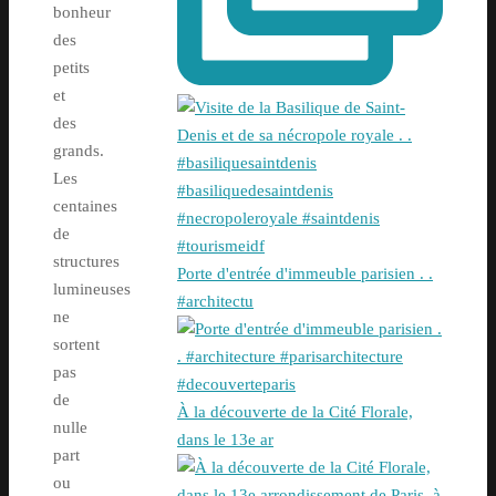
bonheur
des
petits
et
des
grands.
Les
centaines
de
structures
Porte d'entrée d'immeuble parisien . .
lumineuses
#architectu
ne
sortent
pas
de
À la découverte de la Cité Florale,
nulle
dans le 13e ar
part
ou