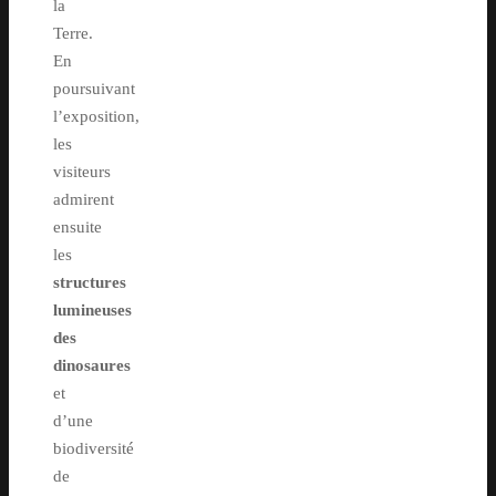
la
Terre.
En
poursuivant
l’exposition,
les
visiteurs
admirent
ensuite
les
structures
lumineuses
des
dinosaures
et
d’une
biodiversité
de