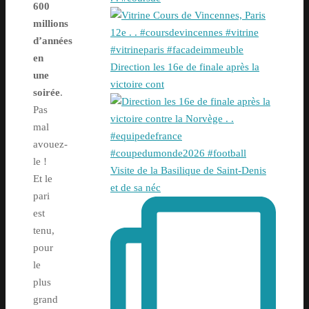
600
millions
d’années
en
Direction les 16e de finale après la
une
victoire cont
soirée
.
Pas
mal
avouez-
le !
Visite de la Basilique de Saint-Denis
Et le
et de sa néc
pari
est
tenu,
pour
le
plus
grand