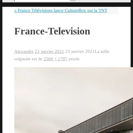
Rechercher
pour
«
France Télévisions lance CultureBox sur la TNT
:
France-Television
Alexandre
23 janvier 2021
23 janvier 2021
La taille
originale est de
2560 × 1707
pixels