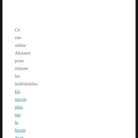
Ce
site
utilise
Akismet
pour
réduire
les
indésirables.
En
savoir
plus
sur
la
façon
dont