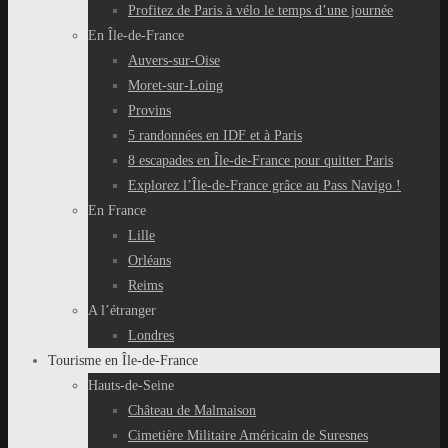
Profitez de Paris à vélo le temps d’une journée
En Île-de-France
Auvers-sur-Oise
Moret-sur-Loing
Provins
5 randonnées en IDF et à Paris
8 escapades en Île-de-France pour quitter Paris
Explorez l’Île-de-France grâce au Pass Navigo !
En France
Lille
Orléans
Reims
A l’étranger
Londres
Tourisme en Île-de-France
Hauts-de-Seine
Château de Malmaison
Cimetière Militaire Américain de Suresnes