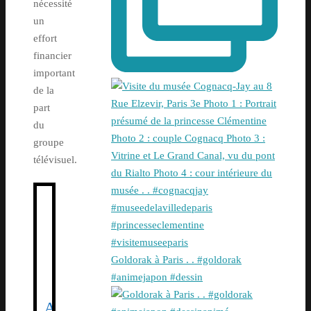
nécessité
un
effort
financier
important
de la
part
du
groupe
télévisuel.
Goldorak à Paris . . #goldorak
#animejapon #dessin
A