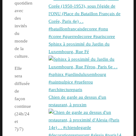
quotidien
avec
des
invités
du
monde
Sphinx à proximité du Jardin du
de la
Luxembourg, Rue Fé
culture.
Elle
sera
diffusée
de
Chien de garde au dessus d'un
façon
restaurant, à proxim
continue
(24h/24
et
7j/7)