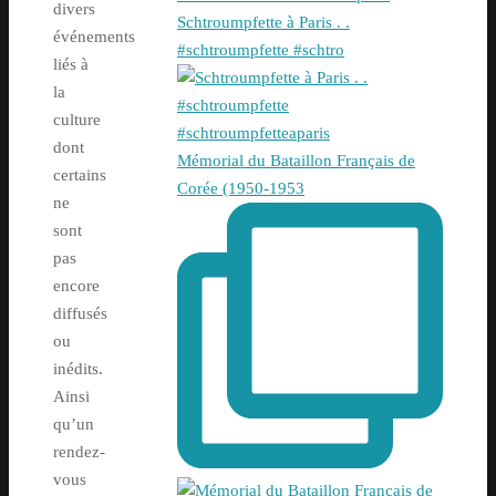
divers
Schtroumpfette à Paris . .
événements
#schtroumpfette #schtro
liés à
la
culture
dont
Mémorial du Bataillon Français de
certains
Corée (1950-1953
ne
sont
pas
encore
diffusés
ou
inédits.
Ainsi
qu’un
rendez-
vous