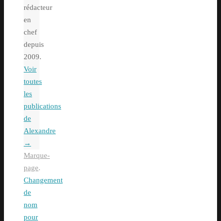
rédacteur
en
chef
depuis
2009.
Voir
toutes
les
publications
de
Alexandre
→
Marque-
page
.
Changement
de
nom
pour