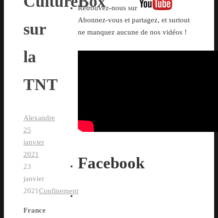
CultureBox
Retrouvez-nous sur
Abonnez-vous et partagez, et surtout
sur
ne manquez aucune de nos vidéos !
la
TNT
Alexandre
25
janvier
2021
Facebook
23
janvier
2021
Confinement
France