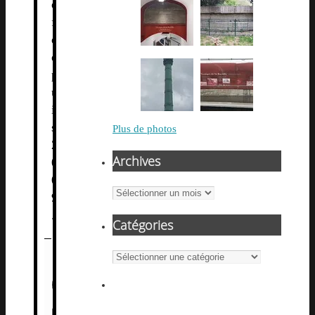
e
f
d
e
p
u
i
s
Plus de photos
2
Archives
0
0
Archives
9
.
Catégories
Catégories