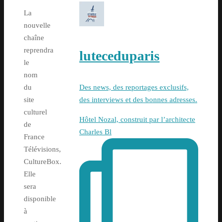
La
nouvelle
chaîne
reprendra
luteceduparis
le
nom
Des news, des reportages exclusifs,
du
des interviews et des bonnes adresses.
site
culturel
Hôtel Nozal, construit par l’architecte
de
Charles Bl
France
Télévisions,
CultureBox.
Elle
sera
disponible
à