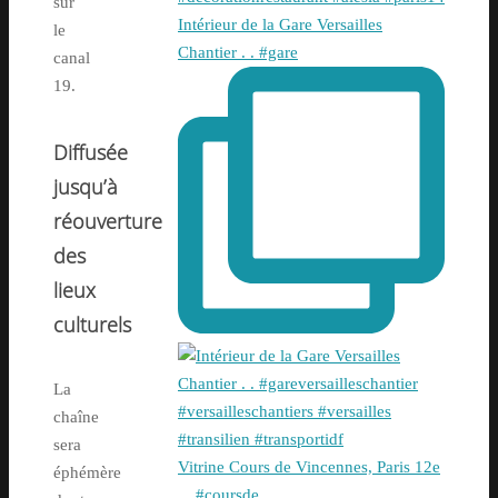
sur
Intérieur de la Gare Versailles
le
Chantier . . #gare
canal
19.
Diffusée
jusqu’à
réouverture
des
lieux
culturels
La
chaîne
sera
Vitrine Cours de Vincennes, Paris 12e
éphémère
. . #coursde