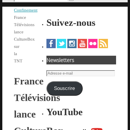
Rechercher
pour
Accueil
Confinement
:
France
Suivez-nous
Télévisions
lance
CultureBox
sur
la
Newsletters
TNT
Adresse
France
e-
mail
Souscrire
Télévisions
YouTube
lance