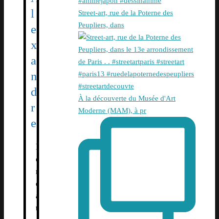
l
Street-art, rue de la Poterne des
Peupliers, dans
e
x
a
n
d
À la découverte du Musée d'Art
r
Moderne (MAM), à pr
e
F
o
n
d
a
t