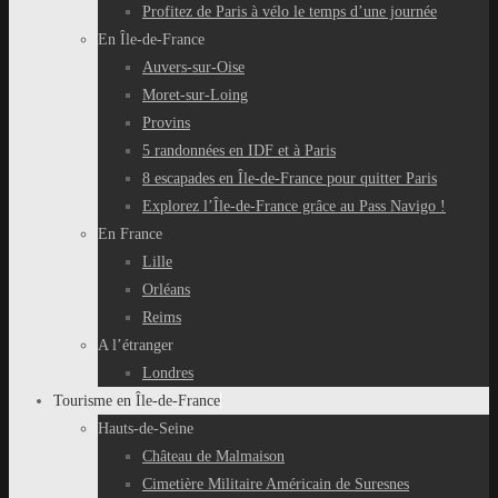
Profitez de Paris à vélo le temps d’une journée
En Île-de-France
Auvers-sur-Oise
Moret-sur-Loing
Provins
5 randonnées en IDF et à Paris
8 escapades en Île-de-France pour quitter Paris
Explorez l’Île-de-France grâce au Pass Navigo !
En France
Lille
Orléans
Reims
A l’étranger
Londres
Tourisme en Île-de-France
Hauts-de-Seine
Château de Malmaison
Cimetière Militaire Américain de Suresnes