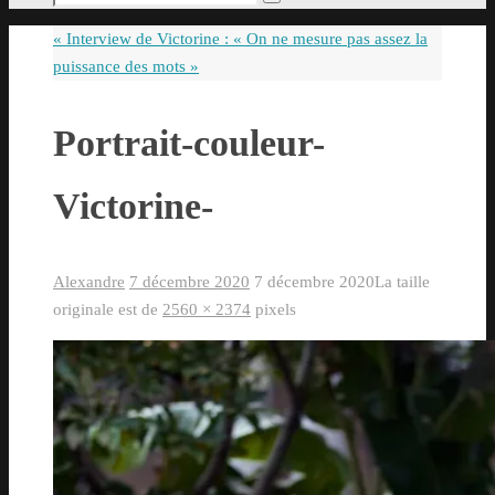
Rechercher
pour
«
Interview de Victorine : « On ne mesure pas assez la
:
puissance des mots »
Portrait-couleur-
Victorine-
Alexandre
7 décembre 2020
7 décembre 2020
La taille
originale est de
2560 × 2374
pixels