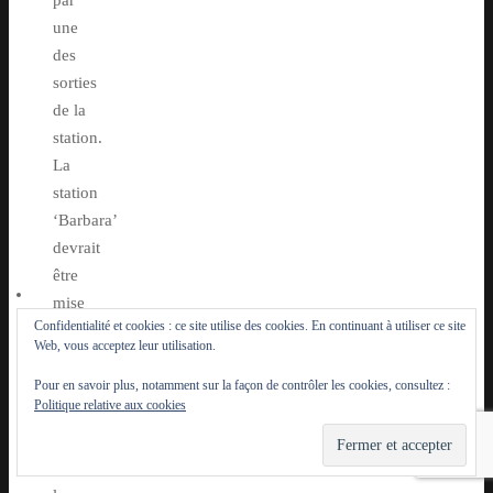
par
une
des
sorties
de la
station.
La
station
‘Barbara’
devrait
être
mise
Confidentialité et cookies : ce site utilise des cookies. En continuant à utiliser ce site
en
Web, vous acceptez leur utilisation.
service
fin
Pour en savoir plus, notamment sur la façon de contrôler les cookies, consultez :
Politique relative aux cookies
2021
tout
comme