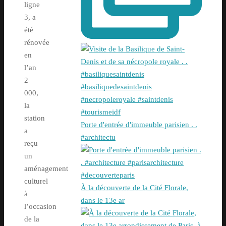
ligne
3, a
été
rénovée
en
l’an
2
000,
la
station
Porte d'entrée d'immeuble parisien . .
a
#architectu
reçu
un
aménagement
culturel
À la découverte de la Cité Florale,
à
dans le 13e ar
l’occasion
de la