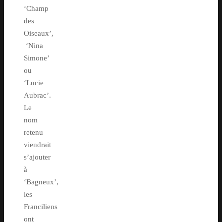
‘Champ
des
Oiseaux’,
‘Nina
Simone’
ou
‘Lucie
Aubrac’.
Le
nom
retenu
viendrait
s’ajouter
à
‘Bagneux’,
les
Franciliens
ont