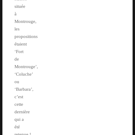
située
à
Montrouge,
les
propositions
étaient
‘Fort
de
Montrouge’,
‘Coluche’
ou
‘Barbara’,
c’est
cette
dernière
qui a
été
retenue !