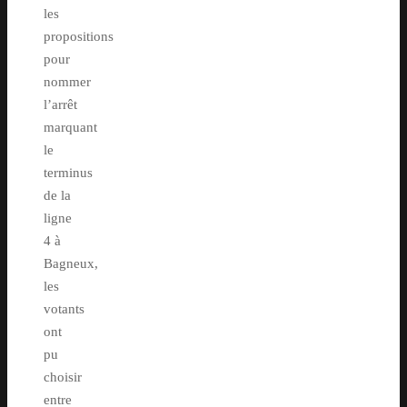
les
propositions
pour
nommer
l’arrêt
marquant
le
terminus
de la
ligne
4 à
Bagneux,
les
votants
ont
pu
choisir
entre