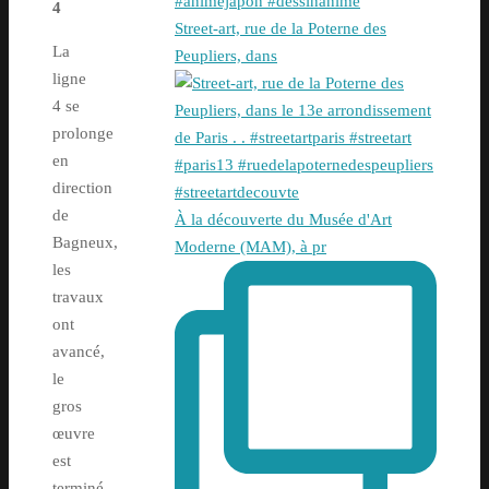
4
Street-art, rue de la Poterne des
La
Peupliers, dans
ligne
4 se
prolonge
en
direction
de
À la découverte du Musée d'Art
Bagneux,
Moderne (MAM), à pr
les
travaux
ont
avancé,
le
gros
œuvre
est
terminé,