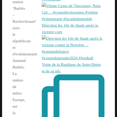
station
‘Barbès
–
Rochechouart’
Direction les 16e de finale après la
avec
victoire cont
le
républicain
et
révolutionnaire
Armand
Visite de la Basilique de Saint-Denis
Barbès.
et de sa néc
La
station
de
métro
Europe,
sur
la