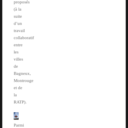
proposés
(à la
suite
d’un
travail
collaboratif
entre
les
villes
de
Bagneux,
Montrouge
et de
la
RATP).
Parmi