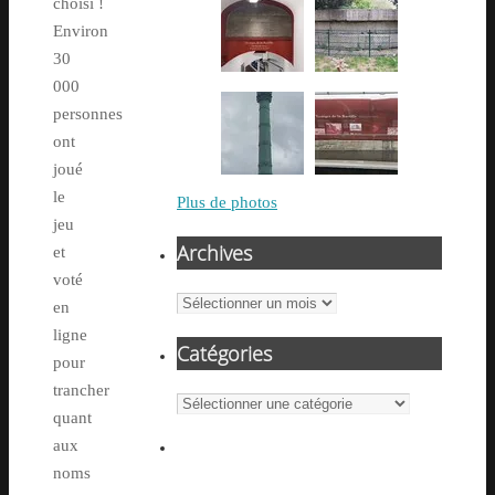
choisi !
Environ
30
000
personnes
ont
joué
le
Plus de photos
jeu
Archives
et
voté
Archives
en
ligne
Catégories
pour
trancher
Catégories
quant
aux
noms