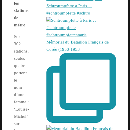
les
Schtroumpfette à Paris . .
stations
#schtroumpfette #schtro
de
métro
Sur
Mémorial du Bataillon Français de
302
Corée (1950-1953
stations,
seules
quatre
portent
le
nom
d’une
femme :
‘Louise-
Michel’
sur