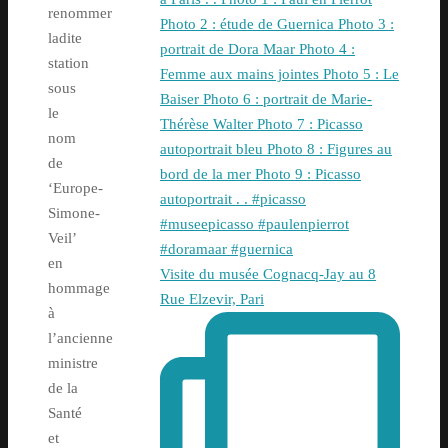
renommer
ladite
station
sous
le
nom
de
‘Europe-
Simone-
Veil’
en
Visite du musée Cognacq-Jay au 8
hommage
Rue Elzevir, Pari
à
l’ancienne
ministre
de la
Santé
et