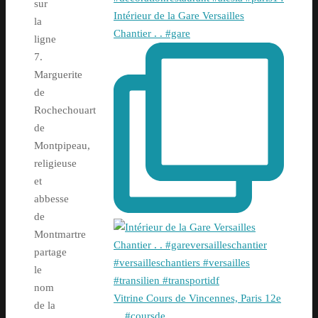
sur
Intérieur de la Gare Versailles
la
Chantier . . #gare
ligne
7.
Marguerite
de
Rochechouart
de
Montpipeau,
religieuse
et
abbesse
de
Montmartre
partage
le
nom
Vitrine Cours de Vincennes, Paris 12e
de la
. . #coursde