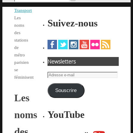
Rechercher
pour
Accueil
Transport
:
Les
Suivez-nous
noms
des
stations
de
métro
Newsletters
parisien
se
Adresse
féminisent
e-
mail
Souscrire
Les
YouTube
noms
des