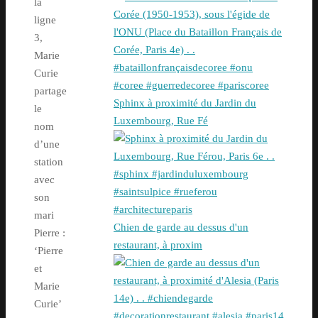
la
ligne
3,
Marie
Curie
partage
Sphinx à proximité du Jardin du
le
Luxembourg, Rue Fé
nom
d’une
station
avec
son
mari
Chien de garde au dessus d'un
Pierre :
restaurant, à proxim
‘Pierre
et
Marie
Curie’