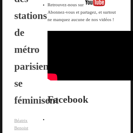
Retrouvez-nous sur
Abonnez-vous et partagez, et surtout
stations
ne manquez aucune de nos vidéos !
de
métro
parisien
se
Facebook
féminisent
Béatrix
Benoist