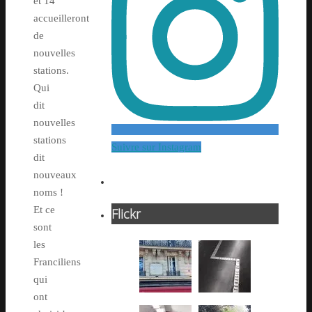
et 14
accueilleront
de
nouvelles
stations.
Qui
dit
nouvelles
stations
Suivre sur Instagram
dit
nouveaux
noms !
Et ce
Flickr
sont
les
Franciliens
qui
ont