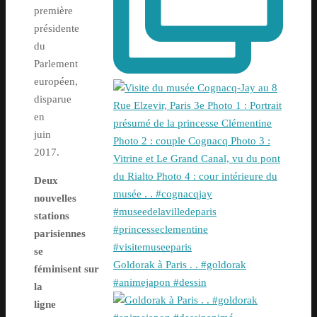
première
présidente
du
Parlement
européen,
disparue
en
juin
2017.
Deux
nouvelles
stations
parisiennes
se
Goldorak à Paris . . #goldorak
féminisent sur
#animejapon #dessin
la
ligne