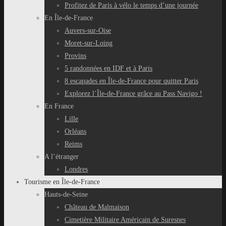
Profitez de Paris à vélo le temps d’une journée
En Île-de-France
Auvers-sur-Oise
Moret-sur-Loing
Provins
5 randonnées en IDF et à Paris
8 escapades en Île-de-France pour quitter Paris
Explorez l’Île-de-France grâce au Pass Navigo !
En France
Lille
Orléans
Reims
A l’étranger
Londres
Tourisme en Île-de-France
Hauts-de-Seine
Château de Malmaison
Cimetière Militaire Américain de Suresnes