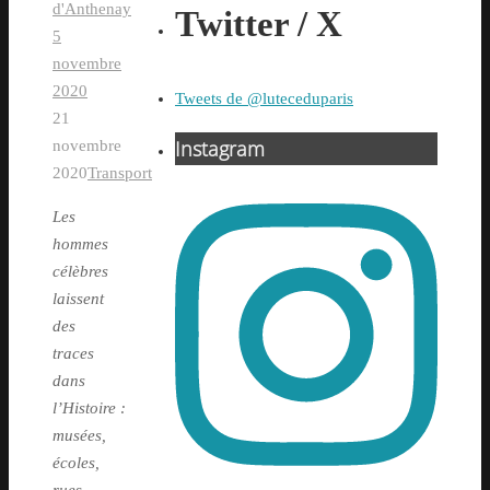
d'Anthenay
Twitter / X
5
novembre
2020
Tweets de @luteceduparis
21
Instagram
novembre
2020
Transport
Les
hommes
célèbres
laissent
des
traces
dans
l’Histoire :
musées,
écoles,