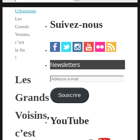
Rechercher
pour
Accueil
Urbanisme
:
Les
Suivez-nous
Grands
Voisins,
c’est
la fin
!
Newsletters
Les
Adresse
e-
mail
Grands
Souscrire
Voisins,
YouTube
c’est