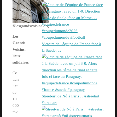
©lesgrandsvoisins.org
Les
Grands
Victoire de l'équipe de France face à
Voisins,
la Suède, av
lieux
solidaires
Ce
tiers-
lieu
de
Street-art de Nô à Paris . . #streetart
10
#streetart
000
m2