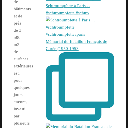
de
Schtroumpfette à Paris . .
bâtiments
#schtroumpfette #schtro
et de
près
de 3
500
Mémorial du Bataillon Français de
m2
Corée (1950-1953
de
surfaces
extérieures
est,
pour
quelques
jours
encore,
investi
par
plusieurs