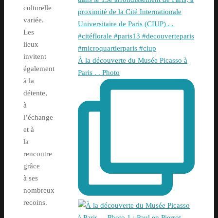
culturelle
variée.
Les
lieux
invitent
À la découverte du Musée Picasso à
également
Paris . . Photo
à la
détente,
à
l’échange
et à
la
rencontre
grâce
à ses
nombreux
recoins.