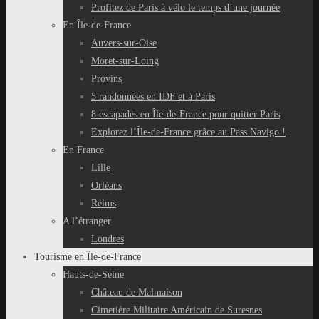
Profitez de Paris à vélo le temps d’une journée
En Île-de-France
Auvers-sur-Oise
Moret-sur-Loing
Provins
5 randonnées en IDF et à Paris
8 escapades en Île-de-France pour quitter Paris
Explorez l’Île-de-France grâce au Pass Navigo !
En France
Lille
Orléans
Reims
A l’étranger
Londres
Tourisme en Île-de-France
Hauts-de-Seine
Château de Malmaison
Cimetière Militaire Américain de Suresnes