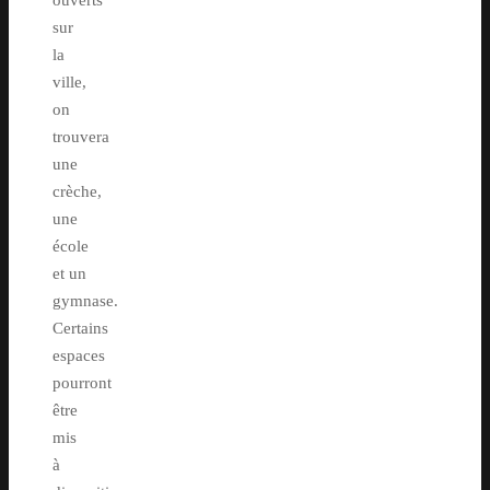
ouverts
sur
la
ville,
on
trouvera
une
crèche,
une
école
et un
gymnase.
Certains
espaces
pourront
être
mis
à