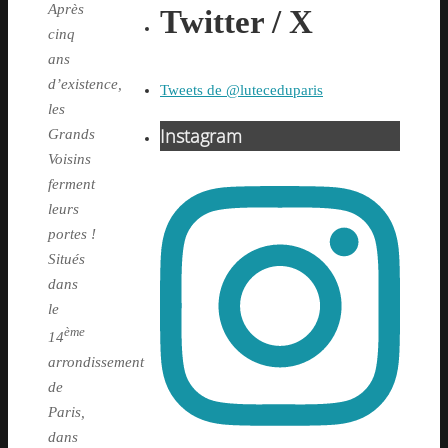
Après
Twitter / X
cinq
ans
d’existence,
Tweets de @luteceduparis
les
Instagram
Grands
Voisins
ferment
leurs
portes !
Situés
dans
le
ème
14
arrondissement
de
Paris,
dans