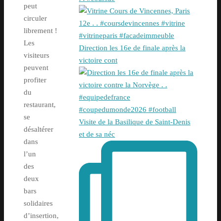
peut
circuler
librement !
Les
Direction les 16e de finale après la
visiteurs
victoire cont
peuvent
profiter
du
restaurant,
se
Visite de la Basilique de Saint-Denis
désaltérer
et de sa néc
dans
l’un
des
deux
bars
solidaires
d’insertion,