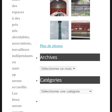
des
espaces
à des
prix
très
abordables,
associations,
Plus de photos
travailleurs
indépendants
Archives
ou
Archives
start-
up
Catégories
seront
accueillis.
Catégories
Les
lieux
seront