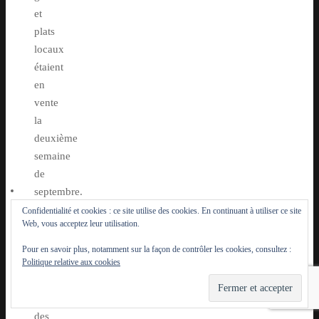
et
plats
locaux
étaient
en
vente
la
deuxième
semaine
de
septembre.
Pour
Confidentialité et cookies : ce site utilise des cookies. En continuant à utiliser ce site
Web, vous acceptez leur utilisation.
la
troisième
Pour en savoir plus, notamment sur la façon de contrôler les cookies, consultez :
Politique relative aux cookies
semaine
du
mois,
des