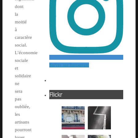
dont
la
moitié
à
caractère
social.
L’économie
sociale
Suivre sur Instagram
et
solidaire
ne
sera
Flickr
pas
oubliée,
les
artisans
pourront
louer