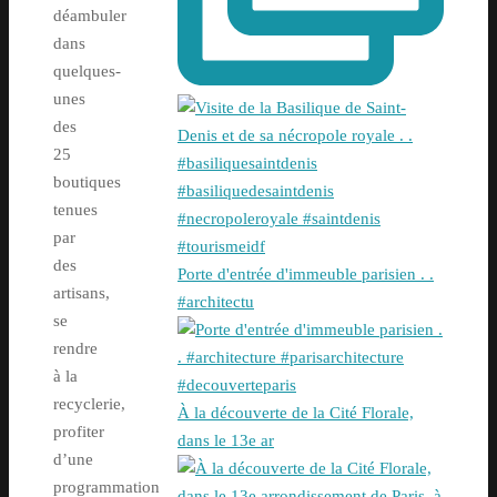
déambuler
dans
quelques-
unes
des
25
boutiques
tenues
par
des
Porte d'entrée d'immeuble parisien . .
artisans,
#architectu
se
rendre
à la
recyclerie,
À la découverte de la Cité Florale,
profiter
dans le 13e ar
d’une
programmation