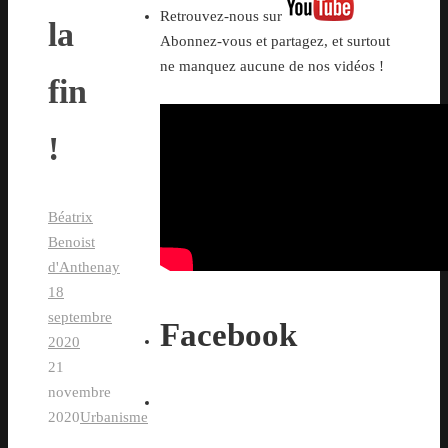
Retrouvez-nous sur
la
Abonnez-vous et partagez, et surtout
ne manquez aucune de nos vidéos !
fin
!
Béatrix
Benoist
d'Anthenay
18
septembre
Facebook
2020
21
novembre
2020
Urbanisme