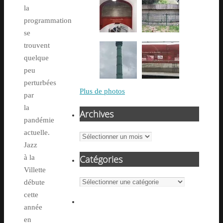
la
programmation
se
trouvent
quelque
peu
perturbées
Plus de photos
par
la
Archives
pandémie
actuelle.
Archives
Jazz
Catégories
à la
Villette
Catégories
débute
cette
année
en