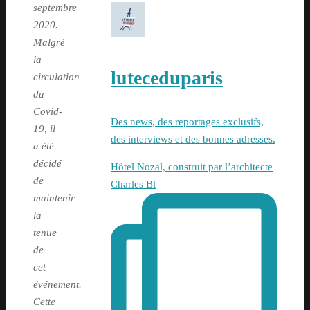
septembre
2020.
Malgré
la
luteceduparis
circulation
du
Covid-
Des news, des reportages exclusifs,
19, il
des interviews et des bonnes adresses.
a été
décidé
Hôtel Nozal, construit par l’architecte
de
Charles Bl
maintenir
la
tenue
de
cet
événement.
Cette