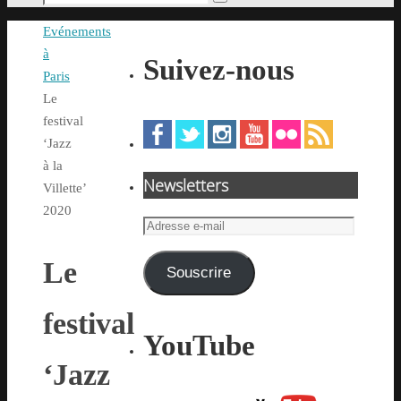
Rechercher
pour
Accueil
Evénements
:
à
Suivez-nous
Paris
Le
festival
‘Jazz
à la
Newsletters
Villette’
2020
Adresse
e-
Le
mail
Souscrire
festival
YouTube
‘Jazz