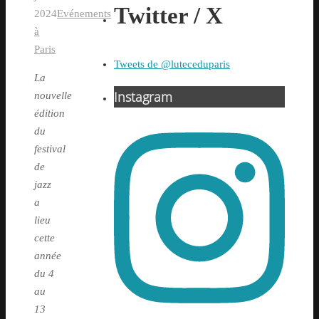
Twitter / X
2024
Evénements
à
Paris
Tweets de @luteceduparis
La
Instagram
nouvelle
édition
du
festival
de
jazz
a
lieu
cette
année
du 4
au
13