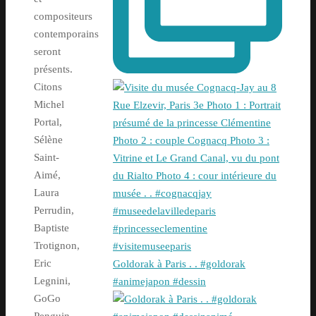
compositeurs
contemporains
seront
présents.
Citons
Michel
Portal,
Sélène
Saint-
Aimé,
Laura
Perrudin,
Baptiste
Trotignon,
Eric
Goldorak à Paris . . #goldorak
Legnini,
#animejapon #dessin
GoGo
Penguin,