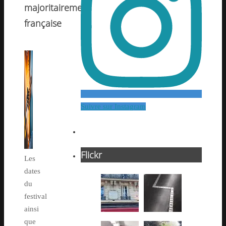
majoritairement
française
Suivre sur Instagram
Flickr
Les
dates
du
festival
ainsi
que