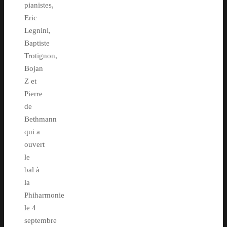
pianistes,
Eric
Legnini,
Baptiste
Trotignon,
Bojan
Z et
Pierre
de
Bethmann
qui a
ouvert
le
bal à
la
Phiharmonie
le 4
septembre