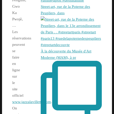
Gwo
Street-art, rue de la Poterne des
Ka
Peupliers, dans
Pwojè,
…
Les
réservations
peuvent
se
À la découverte du Musée d'Art
faire
Moderne (MAM), à pr
en
ligne
sur
le
site
officiel
www.jazzalavillette.com
.
On