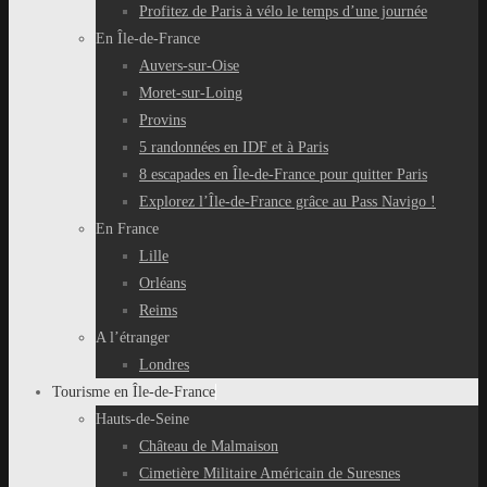
Profitez de Paris à vélo le temps d’une journée
En Île-de-France
Auvers-sur-Oise
Moret-sur-Loing
Provins
5 randonnées en IDF et à Paris
8 escapades en Île-de-France pour quitter Paris
Explorez l’Île-de-France grâce au Pass Navigo !
En France
Lille
Orléans
Reims
A l’étranger
Londres
Tourisme en Île-de-France
Hauts-de-Seine
Château de Malmaison
Cimetière Militaire Américain de Suresnes