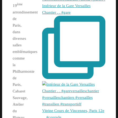
ème
19
Intérieur de la Gare Versailles
arrondissement
Chantier . . #gare
de
Paris,
dans
diverses
salles
emblématiques
comme
la
Philharmonie
de
Paris,
Cabaret
Sauvage,
Atelier
Vitrine Cours de Vincennes, Paris 12e
du
. . #coursde
Plateau,