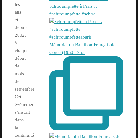
les
Schtroumpfette à Paris . .
ans
#schtroumpfette #schtro
et
depuis
2002,
à
Mémorial du Bataillon Français de
chaque
Corée (1950-1953
début
de
mois
de
septembre.
Cet
événement
s’inscrit
dans
la
continuité