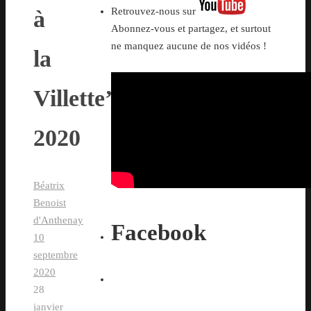
Retrouvez-nous sur
à
Abonnez-vous et partagez, et surtout
ne manquez aucune de nos vidéos !
la
Villette’
2020
Béatrix
Benoist
d'Anthenay
Facebook
10
septembre
2020
28
janvier