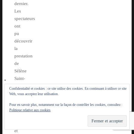
dernier.
Les
spectateurs
ont
pu
découvrir
la
prestation
de
Sélène
Saint-
Aimé
Confidentialité et cookies : ce site utilise des cookies. En continuant à utiliser ce site
le 5
Web, vous acceptez leur utilisation.
septembre
Pour en savoir plus, notamment sur la façon de contrôler les cookies, consultez :
dernier,
Politique relative aux cookies
cette
chanteuse
et