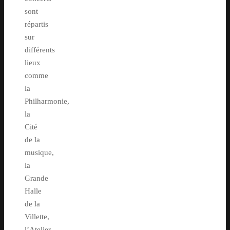
sont
répartis
sur
différents
lieux
comme
la
Philharmonie,
la
Cité
de la
musique,
la
Grande
Halle
de la
Villette,
l’Atelier