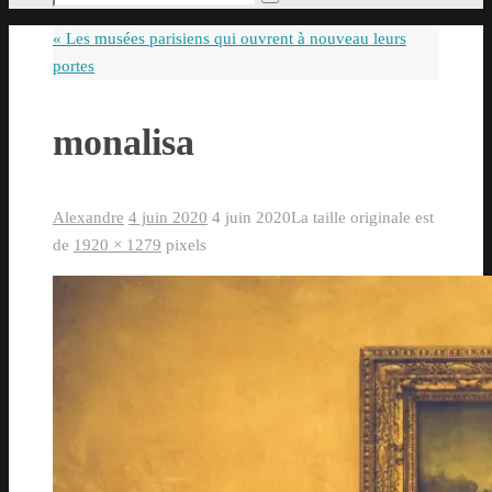
Rechercher
pour
«
Les musées parisiens qui ouvrent à nouveau leurs
:
portes
monalisa
Alexandre
4 juin 2020
4 juin 2020
La taille originale est
de
1920 × 1279
pixels