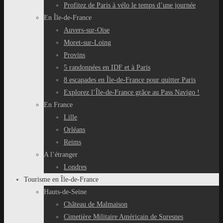
Profitez de Paris à vélo le temps d’une journée
En Île-de-France
Auvers-sur-Oise
Moret-sur-Loing
Provins
5 randonnées en IDF et à Paris
8 escapades en Île-de-France pour quitter Paris
Explorez l’Île-de-France grâce au Pass Navigo !
En France
Lille
Orléans
Reims
A l’étranger
Londres
Tourisme en Île-de-France
Hauts-de-Seine
Château de Malmaison
Cimetière Militaire Américain de Suresnes