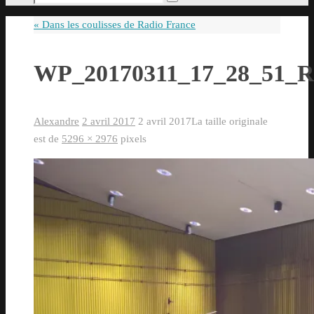
Rechercher
pour
«
Dans les coulisses de Radio France
:
WP_20170311_17_28_51_R
Alexandre
2 avril 2017
2 avril 2017
La taille originale
est de
5296 × 2976
pixels