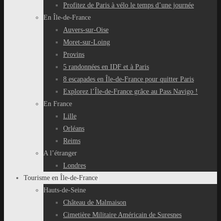
Profitez de Paris à vélo le temps d’une journée
En Île-de-France
Auvers-sur-Oise
Moret-sur-Loing
Provins
5 randonnées en IDF et à Paris
8 escapades en Île-de-France pour quitter Paris
Explorez l’Île-de-France grâce au Pass Navigo !
En France
Lille
Orléans
Reims
A l’étranger
Londres
Tourisme en Île-de-France
Hauts-de-Seine
Château de Malmaison
Cimetière Militaire Américain de Suresnes