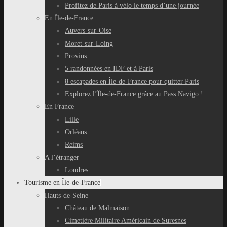
Profitez de Paris à vélo le temps d’une journée
En Île-de-France
Auvers-sur-Oise
Moret-sur-Loing
Provins
5 randonnées en IDF et à Paris
8 escapades en Île-de-France pour quitter Paris
Explorez l’Île-de-France grâce au Pass Navigo !
En France
Lille
Orléans
Reims
A l’étranger
Londres
Tourisme en Île-de-France
Hauts-de-Seine
Château de Malmaison
Cimetière Militaire Américain de Suresnes