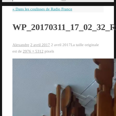
Rechercher
pour
«
Dans les coulisses de Radio France
:
WP_20170311_17_02_32_R
Alexandre
2 avril 2017
2 avril 2017
La taille originale
est de
2976 × 5312
pixels