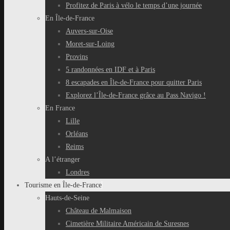
Profitez de Paris à vélo le temps d’une journée
En Île-de-France
Auvers-sur-Oise
Moret-sur-Loing
Provins
5 randonnées en IDF et à Paris
8 escapades en Île-de-France pour quitter Paris
Explorez l’Île-de-France grâce au Pass Navigo !
En France
Lille
Orléans
Reims
A l’étranger
Londres
Tourisme en Île-de-France
Hauts-de-Seine
Château de Malmaison
Cimetière Militaire Américain de Suresnes