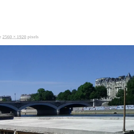
de
2560 × 1920
pixels