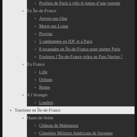
Profitez de Paris à vélo le temps d’une journée
En Île-de-France
Auvers-sur-Oise
Moret-sur-Loing
Provins
5 randonnées en IDF et à Paris
8 escapades en Île-de-France pour quitter Paris
Explorez l’Île-de-France grâce au Pass Navigo !
En France
Lille
Orléans
Reims
A l’étranger
Londres
Tourisme en Île-de-France
Hauts-de-Seine
Château de Malmaison
Cimetière Militaire Américain de Suresnes