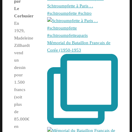
par
Schtroumpfette à Paris . .
Le
#schtroumpfette #schtro
Corbusier
En
1929,
Madeleine
Mémorial du Bataillon Français de
Zillhardt
Corée (1950-1953
vend
un
dessin
pour
1.500
francs
(soit
plus
de
85.000€
en