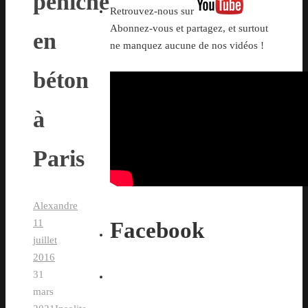
péniche
Retrouvez-nous sur
Abonnez-vous et partagez, et surtout
en
ne manquez aucune de nos vidéos !
béton
à
Paris
Alexandre
11
Facebook
juillet
2016
31
mars