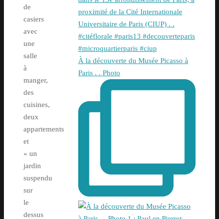
de
casiers
avec
une
salle
À la découverte du Musée Picasso à
à
Paris . . Photo
manger,
des
cuisines,
deux
appartements
et
« un
jardin
suspendu
sur
le
dessus