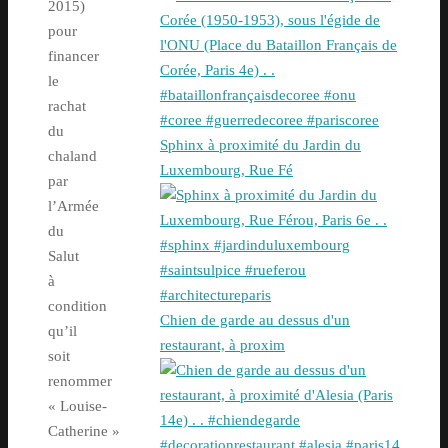
2015)
pour
financer
le
rachat
du
Sphinx à proximité du Jardin du
chaland
Luxembourg, Rue Fé
par
l’Armée
du
Salut
à
condition
Chien de garde au dessus d'un
qu’il
restaurant, à proxim
soit
renommer
« Louise-
Catherine »