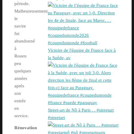
période.
Malheureusement,
le
navire
fut
abandonné
à
Victoire de l'équipe de France face à
Rouen
la Suède, av
peu
quelques
années
après
son
entrée
en
Street-art de Nô à Paris . . #streetart
service.
#streetart
Rénovation