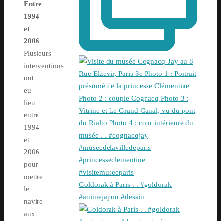
Entre
1994
et
2006
Plusieurs
interventions
ont
eu
lieu
entre
1994
et
2006
pour
mettre
Goldorak à Paris . . #goldorak
le
#animejapon #dessin
navire
aux