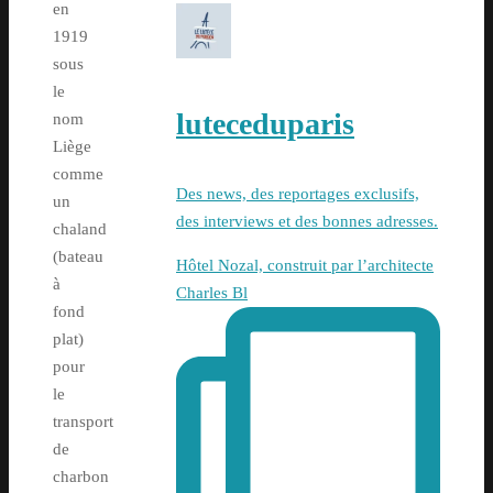
en
1919
sous
le
luteceduparis
nom
Liège
comme
Des news, des reportages exclusifs,
un
des interviews et des bonnes adresses.
chaland
(bateau
Hôtel Nozal, construit par l’architecte
à
Charles Bl
fond
plat)
pour
le
transport
de
charbon