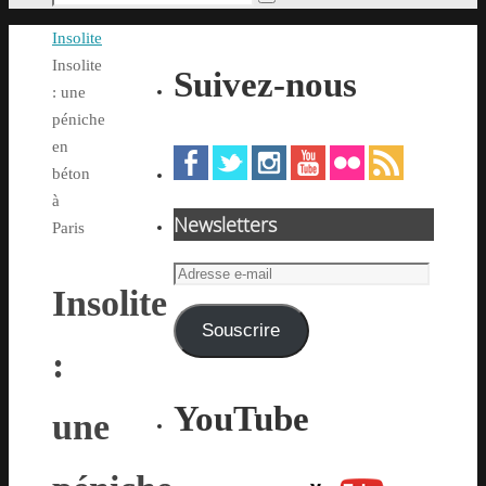
Rechercher
pour
Accueil
Insolite
:
Insolite
Suivez-nous
: une
péniche
en
béton
à
Newsletters
Paris
Adresse
Insolite
e-
mail
Souscrire
:
YouTube
une