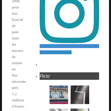
2006
pour
une
bouché
de
pain
mais
les
travaux
Suivre sur Instagram
de
remise
en
Flickr
état
nécessite
près
1,2
millions
d’€uros.