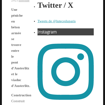
2021
Insolite
Twitter / X
Une
péniche
Tweets de @luteceduparis
en
béton
Instagram
armée
se
trouve
entre
le
pont
d’Austerlitz
et le
viaduc
d’Austerlitz.
Construction
Construit