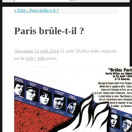
Rechercher
pour
«
Film : Paris brûle-t-il ?
:
Paris brûle-t-il ?
Alexandre
21 août 2014
21 août 2014
La taille originale
est de
439 × 600
pixels