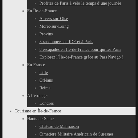
Profitez de Paris à vélo le temps d’une journée
En Île-de-France
Auvers-sur-Oise
Moret-sur-Loing
Provins
5 randonnées en IDF et à Paris
8 escapades en Île-de-France pour quitter Paris
Explorez l’Île-de-France grâce au Pass Navigo !
En France
Lille
Orléans
Reims
A l’étranger
Londres
Tourisme en Île-de-France
Hauts-de-Seine
Château de Malmaison
Cimetière Militaire Américain de Suresnes