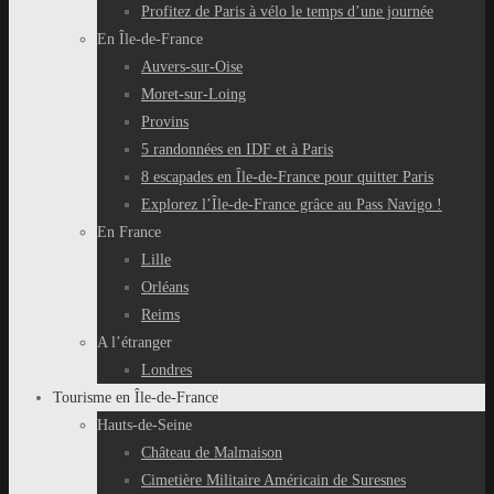
Profitez de Paris à vélo le temps d’une journée
En Île-de-France
Auvers-sur-Oise
Moret-sur-Loing
Provins
5 randonnées en IDF et à Paris
8 escapades en Île-de-France pour quitter Paris
Explorez l’Île-de-France grâce au Pass Navigo !
En France
Lille
Orléans
Reims
A l’étranger
Londres
Tourisme en Île-de-France
Hauts-de-Seine
Château de Malmaison
Cimetière Militaire Américain de Suresnes