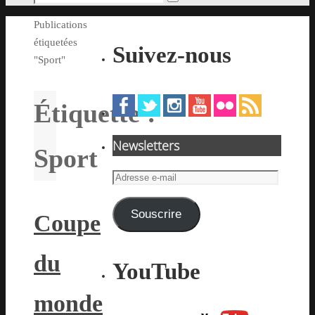
Rechercher
pour
Accueil
Publications
:
étiquetées
Suivez-nous
"Sport"
Étiquette :
Newsletters
Sport
Adresse
e-
mail
Souscrire
Coupe
du
YouTube
monde