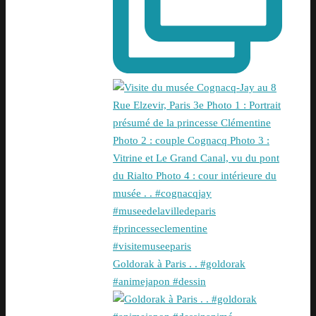
Goldorak à Paris . . #goldorak
#animejapon #dessin