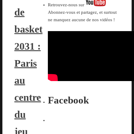
Retrouvez-nous sur
de
Abonnez-vous et partagez, et surtout
ne manquez aucune de nos vidéos !
basket
2031 :
Paris
au
centre
Facebook
du
jeu