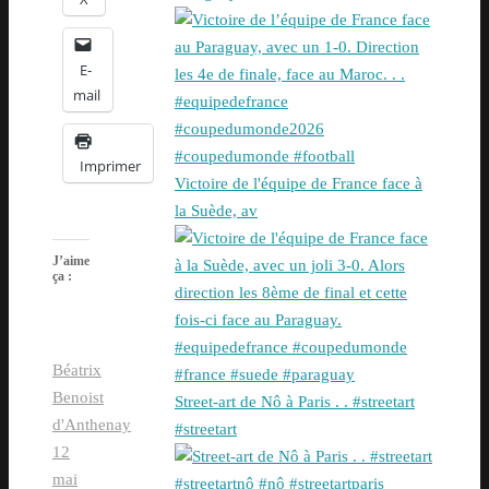
E-
mail
Imprimer
Victoire de l'équipe de France face à
la Suède, av
J’aime
ça :
Béatrix
Benoist
Street-art de Nô à Paris . . #streetart
d'Anthenay
#streetart
12
mai