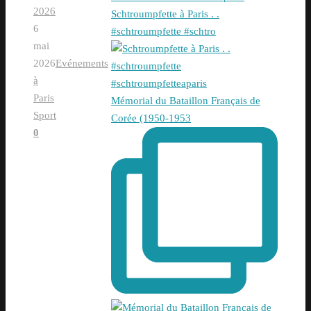
2026
Schtroumpfette à Paris . .
6
#schtroumpfette #schtro
mai
2026
Evénements
à
Paris
Mémorial du Bataillon Français de
Sport
Corée (1950-1953
0