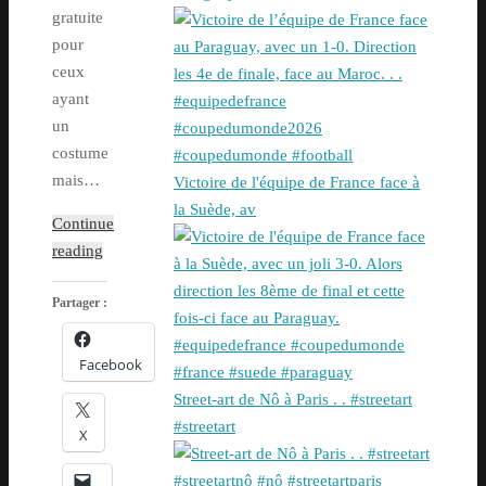
gratuite
pour
ceux
ayant
un
costume
mais…
Victoire de l'équipe de France face à
la Suède, av
Continue
reading
Partager :
Facebook
Street-art de Nô à Paris . . #streetart
#streetart
X