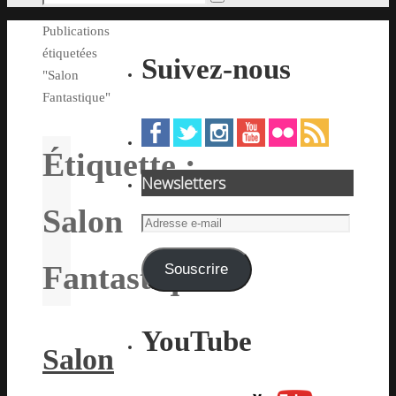
Rechercher
pour
Accueil
Publications
:
étiquetées
Suivez-nous
"Salon
Fantastique"
Étiquette :
Newsletters
Salon
Adresse
e-
mail
Fantastique
Souscrire
YouTube
Salon