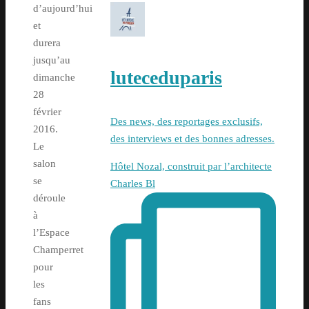
d’aujourd’hui
et
durera
jusqu’au
luteceduparis
dimanche
28
février
Des news, des reportages exclusifs,
2016.
des interviews et des bonnes adresses.
Le
salon
Hôtel Nozal, construit par l’architecte
se
Charles Bl
déroule
à
l’Espace
Champerret
pour
les
fans