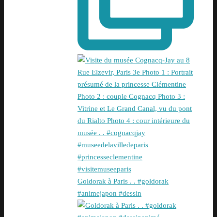
Goldorak à Paris . . #goldorak
#animejapon #dessin