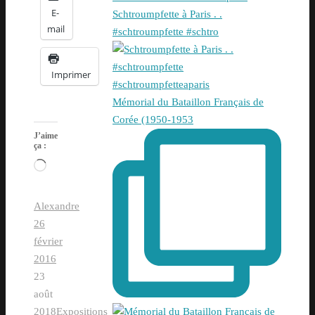
E-
Schtroumpfette à Paris . .
mail
#schtroumpfette #schtro
Imprimer
Mémorial du Bataillon Français de
Corée (1950-1953
J’aime
ça :
Chargement…
Alexandre
26
février
2016
23
août
2018
Expositions