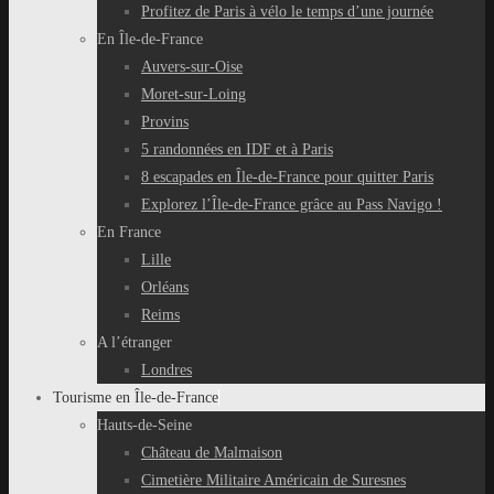
Profitez de Paris à vélo le temps d’une journée
En Île-de-France
Auvers-sur-Oise
Moret-sur-Loing
Provins
5 randonnées en IDF et à Paris
8 escapades en Île-de-France pour quitter Paris
Explorez l’Île-de-France grâce au Pass Navigo !
En France
Lille
Orléans
Reims
A l’étranger
Londres
Tourisme en Île-de-France
Hauts-de-Seine
Château de Malmaison
Cimetière Militaire Américain de Suresnes