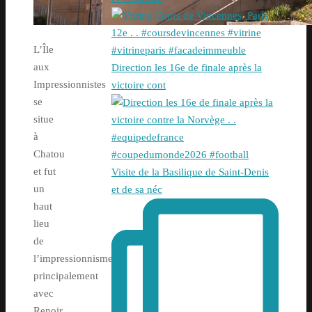
L’Île
aux
Direction les 16e de finale après la
Impressionnistes
victoire cont
se
situe
à
Chatou
et fut
Visite de la Basilique de Saint-Denis
un
et de sa néc
haut
lieu
de
l’impressionnisme,
principalement
avec
Renoir