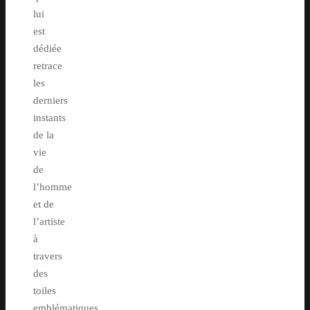
lui
est
dédiée
retrace
les
derniers
instants
de la
vie
de
l’homme
et de
l’artiste
à
travers
des
toiles
emblématiques