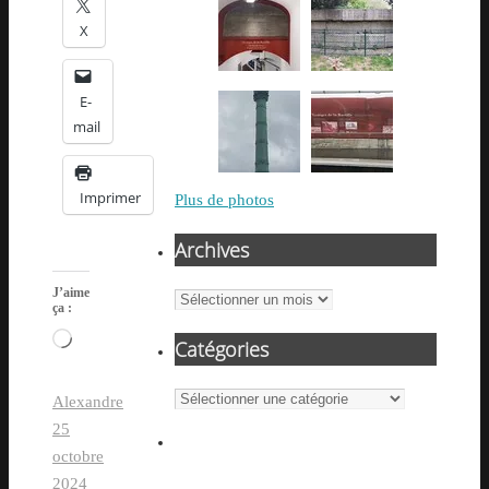
X
E-
mail
Imprimer
Plus de photos
Archives
J’aime
Archives
ça :
Chargement…
Catégories
Catégories
Alexandre
25
octobre
2024