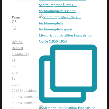
Schtroumpfette à Paris . .
#schtroumpfette #schtro
J’aime
ça :
Chargement…
Mémorial du Bataillon Français de
Corée (1950-1953
Béatrix
Benoist
d'Anthenay
21
avril
2026
12
avril
2026
Expositions
impressionnisme
,
impressionniste
0