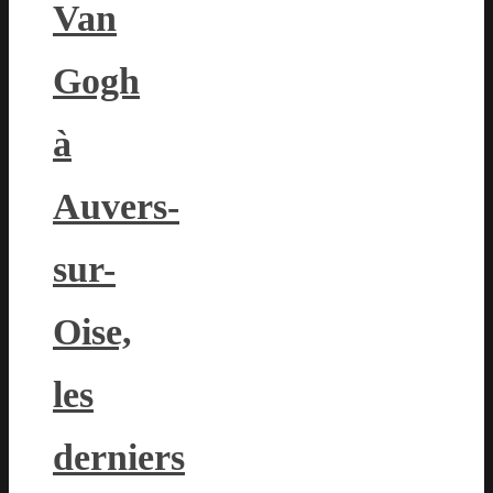
Van
Gogh
à
Auvers-
sur-
Oise,
les
derniers