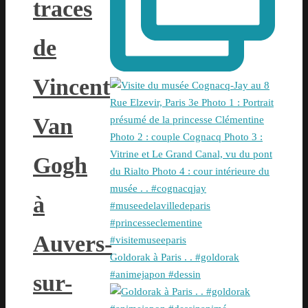
traces
de
Vincent
Van
Gogh
à
Auvers-
Goldorak à Paris . . #goldorak
#animejapon #dessin
sur-