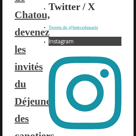
Twitter / X
Chatou,
Tweets de @luteceduparis
devenez
Instagram
les
invités
du
Déjeuner
des
canotiers