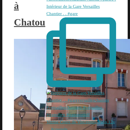
à
Intérieur de la Gare Versailles
Chantier . . #gare
Chatou
Vitrine Cours de Vincennes, Paris 12e
. . #coursde