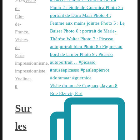
2026
Visite
de
l'Île-
de-
France
,
Visites
de
Paris
impressionnisme
,
impressionniste
,
Yvelines
Visite du musée Cognacq-Jay au 8
0
Rue Elzevir, Pari
Sur
les