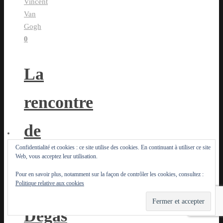
Vincent
Van
Gogh
0
La
rencontre
de
Confidentialité et cookies : ce site utilise des cookies. En continuant à utiliser ce site
Manet
Web, vous acceptez leur utilisation.
Pour en savoir plus, notamment sur la façon de contrôler les cookies, consultez :
et
Politique relative aux cookies
Degas