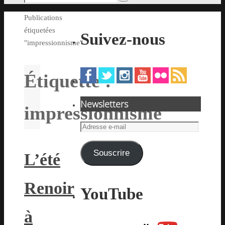
Rechercher
pour
Accueil
Publications
:
étiquetées
Suivez-nous
"impressionnisme"
Étiquette :
Newsletters
impressionnisme
Adresse
e-
mail
Souscrire
L’été
Renoir
YouTube
à