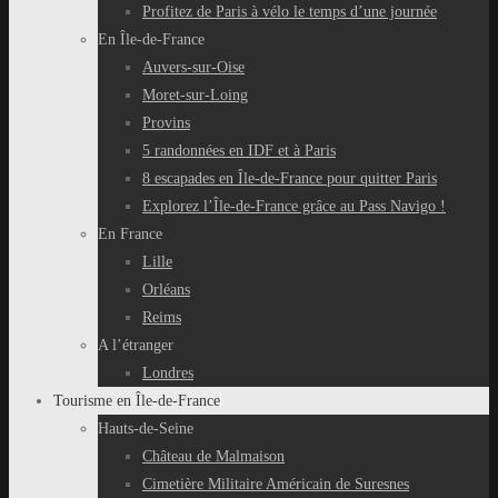
Profitez de Paris à vélo le temps d’une journée
En Île-de-France
Auvers-sur-Oise
Moret-sur-Loing
Provins
5 randonnées en IDF et à Paris
8 escapades en Île-de-France pour quitter Paris
Explorez l’Île-de-France grâce au Pass Navigo !
En France
Lille
Orléans
Reims
A l’étranger
Londres
Tourisme en Île-de-France
Hauts-de-Seine
Château de Malmaison
Cimetière Militaire Américain de Suresnes