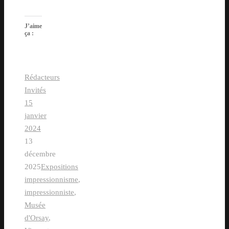
J’aime
ça :
Rédacteurs
Invités
15
janvier
2024
13
décembre
2025
Expositions
impressionnisme
,
impressionniste
,
Musée
d'Orsay
,