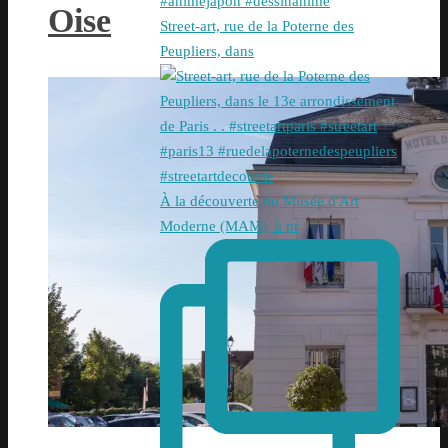
Oise
Street-art, rue de la Poterne des
Peupliers, dans
À la découverte du Musée d'Art
Moderne (MAM), à pr