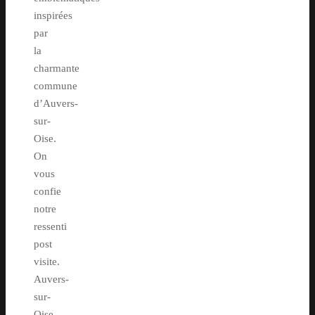
inspirées
par
la
charmante
commune
d’Auvers-
sur-
Oise.
On
vous
confie
notre
ressenti
post
visite.
Auvers-
sur-
Oise,