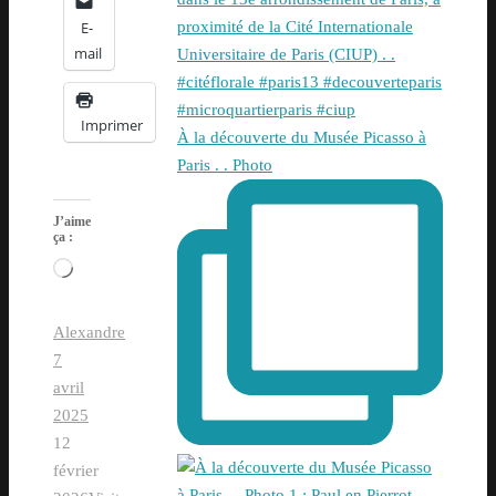
E-
mail
Imprimer
À la découverte du Musée Picasso à
Paris . . Photo
J’aime
ça :
Chargement…
Alexandre
7
avril
2025
12
février