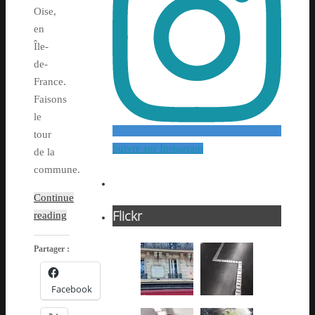
Oise,
en
Île-
de-
France.
Faisons
le
tour
Suivre sur Instagram
de la
commune.
Continue
Flickr
reading
Partager :
Facebook