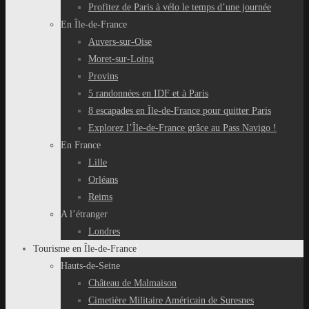
Profitez de Paris à vélo le temps d’une journée
En Île-de-France
Auvers-sur-Oise
Moret-sur-Loing
Provins
5 randonnées en IDF et à Paris
8 escapades en Île-de-France pour quitter Paris
Explorez l’Île-de-France grâce au Pass Navigo !
En France
Lille
Orléans
Reims
A l’étranger
Londres
Tourisme en Île-de-France
Hauts-de-Seine
Château de Malmaison
Cimetière Militaire Américain de Suresnes