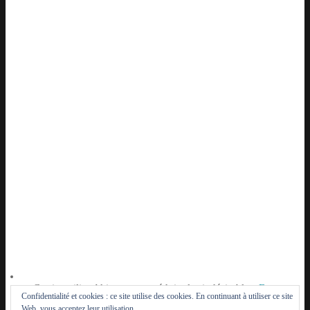
Ce site utilise Akismet pour réduire les indésirables.
En
Confidentialité et cookies : ce site utilise des cookies. En continuant à utiliser ce site
savoir plus sur la façon dont les données de vos
Web, vous acceptez leur utilisation.