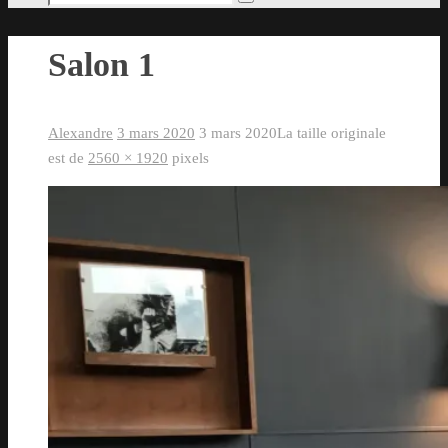
Rechercher
pour
:
Salon 1
Alexandre
3 mars 2020
3 mars 2020
La taille originale
est de
2560 × 1920
pixels