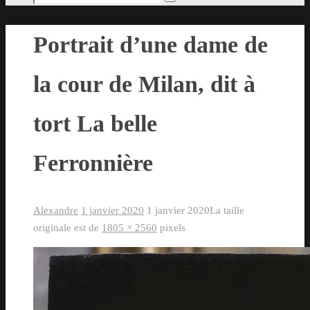
Rechercher
pour
:
Portrait d’une dame de
la cour de Milan, dit à
tort La belle
Ferronnière
Alexandre
1 janvier 2020
1 janvier 2020
La taille
originale est de
1805 × 2560
pixels