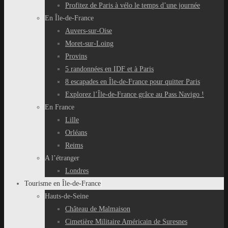
Profitez de Paris à vélo le temps d’une journée
En Île-de-France
Auvers-sur-Oise
Moret-sur-Loing
Provins
5 randonnées en IDF et à Paris
8 escapades en Île-de-France pour quitter Paris
Explorez l’Île-de-France grâce au Pass Navigo !
En France
Lille
Orléans
Reims
A l’étranger
Londres
Tourisme en Île-de-France
Hauts-de-Seine
Château de Malmaison
Cimetière Militaire Américain de Suresnes