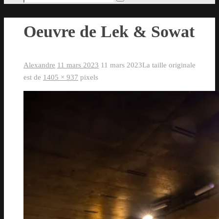
Rechercher
pour
:
Oeuvre de Lek & Sowat
Alexandre
11 mars 2023
11 mars 2023
La taille originale
est de
1405 × 937
pixels