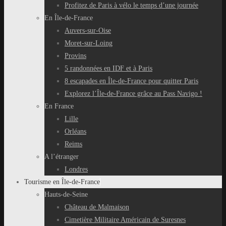
Profitez de Paris à vélo le temps d’une journée
En Île-de-France
Auvers-sur-Oise
Moret-sur-Loing
Provins
5 randonnées en IDF et à Paris
8 escapades en Île-de-France pour quitter Paris
Explorez l’Île-de-France grâce au Pass Navigo !
En France
Lille
Orléans
Reims
A l’étranger
Londres
Tourisme en Île-de-France
Hauts-de-Seine
Château de Malmaison
Cimetière Militaire Américain de Suresnes