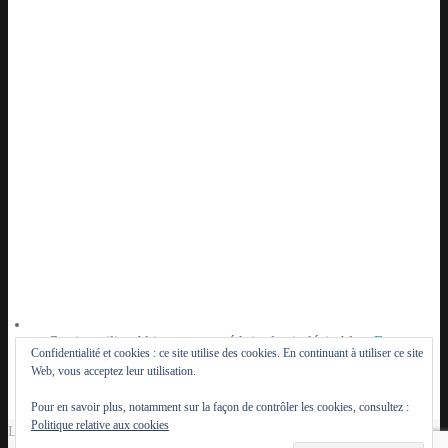
Ce site utilise Akismet pour réduire les indésirables.
En
Confidentialité et cookies : ce site utilise des cookies. En continuant à utiliser ce site
savoir plus sur la façon dont les données de vos
Web, vous acceptez leur utilisation.
commentaires sont traitées
.
Pour en savoir plus, notamment sur la façon de contrôler les cookies, consultez :
Politique relative aux cookies
Le Lutèce du Parisien - 2014 - 2026