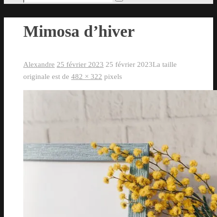
Rechercher
pour
:
Mimosa d’hiver
Alexandre
25 février 2023
25 février 2023
La taille
originale est de
482 × 322
pixels