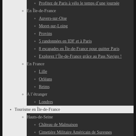
Profitez de Paris à vélo le temps d’une journée
En Île-de-France
Auvers-sur-Oise
Moret-sur-Loing
Provins
5 randonnées en IDF et à Paris
8 escapades en Île-de-France pour quitter Paris
Explorez l’Île-de-France grâce au Pass Navigo !
En France
Lille
Orléans
Reims
A l’étranger
Londres
Tourisme en Île-de-France
Hauts-de-Seine
Château de Malmaison
Cimetière Militaire Américain de Suresnes