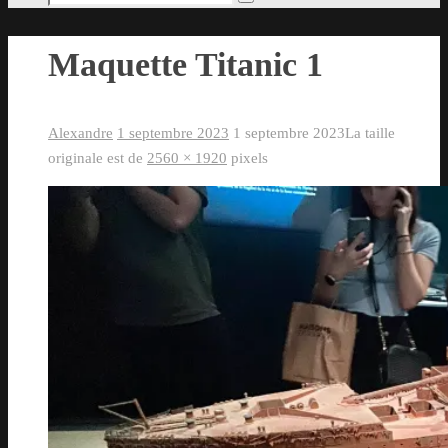
Rechercher
pour
:
Maquette Titanic 1
Alexandre
1 septembre 2023
1 septembre 2023
La taille
originale est de
2560 × 1920
pixels