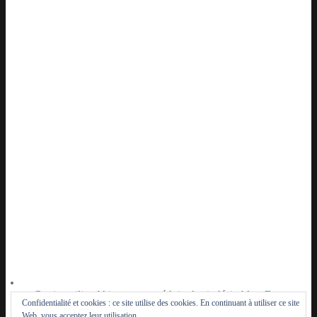
Ce site utilise Akismet pour réduire les indésirables.
En
Confidentialité et cookies : ce site utilise des cookies. En continuant à utiliser ce site
savoir plus sur la façon dont les données de vos
Web, vous acceptez leur utilisation.