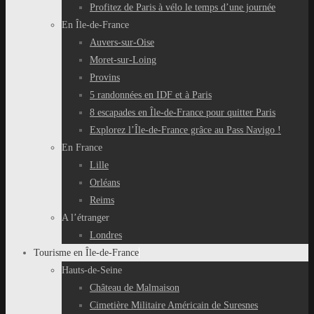
Profitez de Paris à vélo le temps d’une journée
En Île-de-France
Auvers-sur-Oise
Moret-sur-Loing
Provins
5 randonnées en IDF et à Paris
8 escapades en Île-de-France pour quitter Paris
Explorez l’Île-de-France grâce au Pass Navigo !
En France
Lille
Orléans
Reims
A l’étranger
Londres
Tourisme en Île-de-France
Hauts-de-Seine
Château de Malmaison
Cimetière Militaire Américain de Suresnes